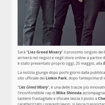
Sarà “
Lies Greed Misery
” il prossimo singolo dei
arriverà nei negozi e negli store online a partire
è stato presentato proprio oggi, 25 maggio, alla
B
La notizia giunge dopo pochi giorni dalla pubblica
sito ufficiale dei
Linkin Park
, dopo l’anteprima di 
“
Lies Greed Misery
“, è una delle traccie più innovat
l’inconfondibile rap di
Mike Shinoda
accompagnato 
tastiere frastagliate e sfocate lascia il posto a
Che
caratterizzato i precenti lavori, si lascia trasport