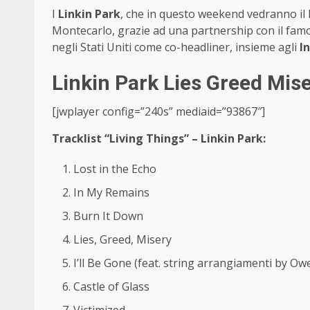
I
Linkin Park
, che in questo weekend vedranno il 
Montecarlo, grazie ad una partnership con il fam
negli Stati Uniti come co-headliner, insieme agli
I
Linkin Park Lies Greed Mis
[jwplayer config=”240s” mediaid=”93867″]
Tracklist “Living Things” – Linkin Park:
Lost in the Echo
In My Remains
Burn It Down
Lies, Greed, Misery
I’ll Be Gone (feat. string arrangiamenti by Owe
Castle of Glass
Victimized