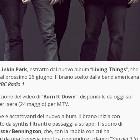
Linkin Park
, estratto dal nuovo album “
Living Things
“, che
 dal prossimo 26 giugno. Il brano scelto dalla band americana
BC Radio 1
.
zione del video di “
Burn It Down
“, disponibile da oggi sul
ieri sera (24 maggio) per MTV.
ive e accattivanti del nuovo album. Il brano inizia con
da synths filtranti e passaggi a strappi. Il suono di
ster Bennington
, che, con la rabbia con cui ha
are da una frenesia ipnotica ripetendo e urlando “
You did it to