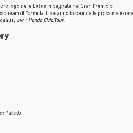
loro logo nelle
Lotus
impegnate nel Gran Premio di
oso team di Formula 1, saranno in tour dalla prossima estat
ncubus,
per l’
Honda Civic Tour
.
ery
n Pallett)