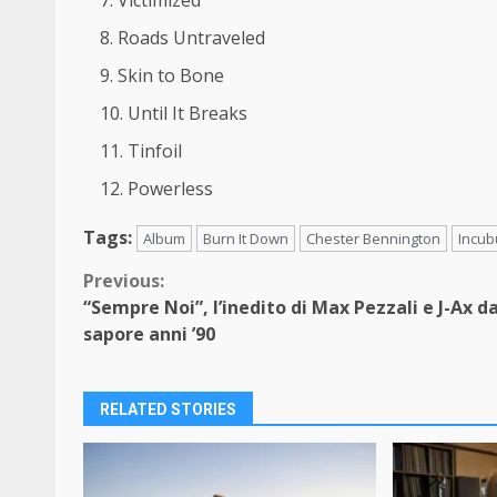
Roads Untraveled
Skin to Bone
Until It Breaks
Tinfoil
Powerless
Tags:
Album
Burn It Down
Chester Bennington
Incub
Continue
Previous:
“Sempre Noi”, l’inedito di Max Pezzali e J-Ax da
Reading
sapore anni ’90
RELATED STORIES