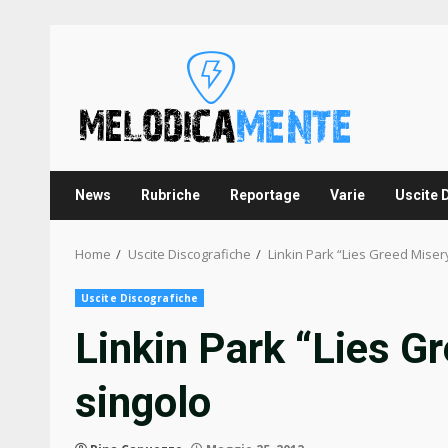
Skip
to
content
News
Rubriche
Reportage
Varie
Uscite 
Home
Uscite Discografiche
Linkin Park “Lies Greed Misery
Uscite Discografiche
Linkin Park “Lies Gr
singolo