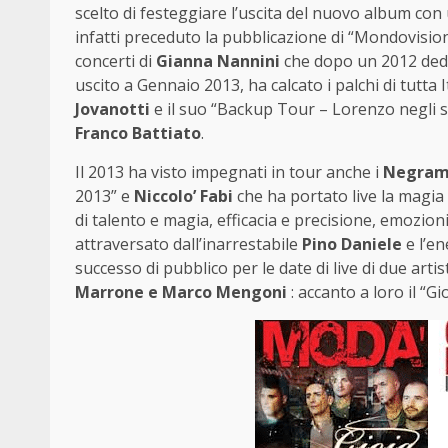
scelto di festeggiare l’uscita del nuovo album con 
infatti preceduto la pubblicazione di “Mondovisione
concerti di
Gianna Nannini
che dopo un 2012 dedi
uscito a Gennaio 2013, ha calcato i palchi di tutt
Jovanotti
e il suo “Backup Tour – Lorenzo negli s
Franco Battiato
.
Il 2013 ha visto impegnati in tour anche i
Negram
2013” e
Niccolo’ Fabi
che ha portato live la magia
di talento e magia, efficacia e precisione, emozion
attraversato dall’inarrestabile
Pino Daniele
e l’en
successo di pubblico per le date di live di due arti
Marrone e Marco Mengoni
: accanto a loro il “G