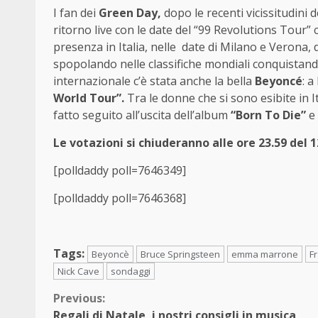
I fan dei
Green Day,
dopo le recenti vicissitudini
ritorno live con le date del “99 Revolutions Tour” 
presenza in Italia, nelle date di Milano e Verona, 
spopolando nelle classifiche mondiali conquistando
internazionale c’è stata anche la bella
Beyoncé
: a
World Tour”.
Tra le donne che si sono esibite in I
fatto seguito all’uscita dell’album
“Born To Die”
e
Le votazioni si chiuderanno alle ore 23.59 del 
[polldaddy poll=7646349]
[polldaddy poll=7646368]
Tags:
Beyoncè
Bruce Springsteen
emma marrone
F
Nick Cave
sondaggi
Continue
Previous:
Regali di Natale, i nostri consigli in musica