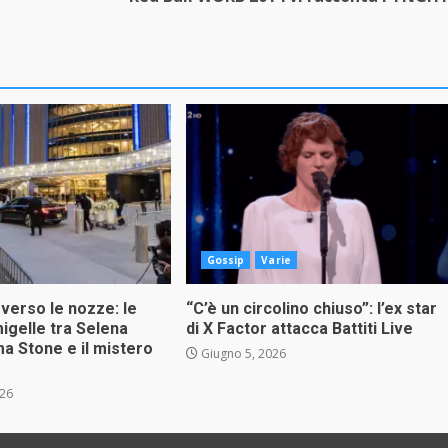
Gossip
Varie
 verso le nozze: le
“C’è un circolino chiuso”: l’ex star
migelle tra Selena
di X Factor attacca Battiti Live
 Stone e il mistero
Giugno 5, 2026
026