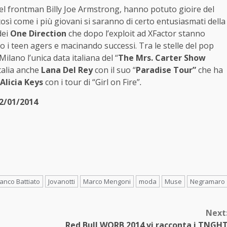
 del frontman Billy Joe Armstrong, hanno potuto gioire del
così come i più giovani si saranno di certo entusiasmati della
dei
One Direction
che dopo l’exploit ad XFactor stanno
 i teen agers e macinando successi. Tra le stelle del pop
 Milano l’unica data italiana del “
The Mrs. Carter Show
talia anche
Lana Del Rey
con il suo “
Paradise Tour”
che ha
Alicia Keys
con i tour di “Girl on Fire”
.
12/01/2014
ranco Battiato
Jovanotti
Marco Mengoni
moda
Muse
Negramaro
Next
Red Bull WORB 2014 vi racconta i TNGH