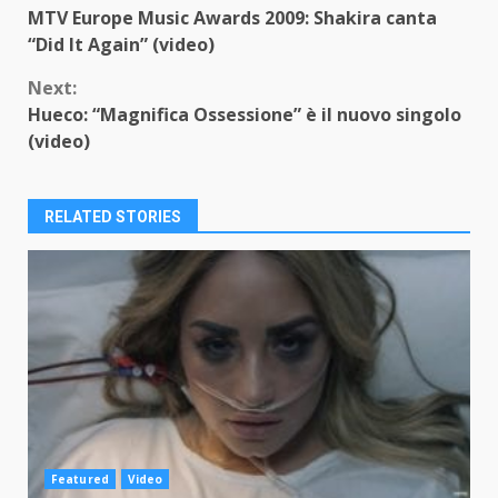
MTV Europe Music Awards 2009: Shakira canta
Reading
“Did It Again” (video)
Next:
Hueco: “Magnifica Ossessione” è il nuovo singolo
(video)
RELATED STORIES
Featured
Video