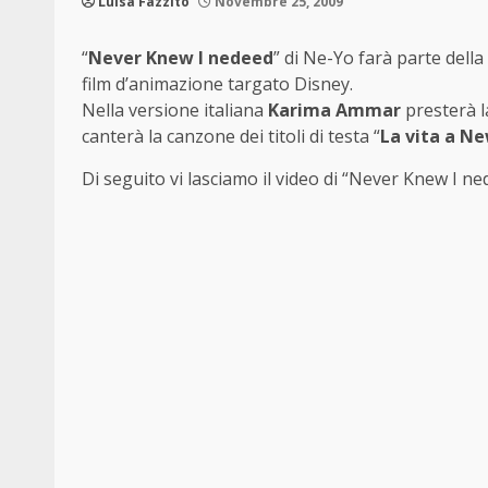
Luisa Fazzito
Novembre 25, 2009
“
Never Knew I nedeed
” di Ne-Yo farà parte dell
film d’animazione targato Disney.
Nella versione italiana
Karima Ammar
presterà l
canterà la canzone dei titoli di testa “
La vita a N
Di seguito vi lasciamo il video di “Never Knew I n