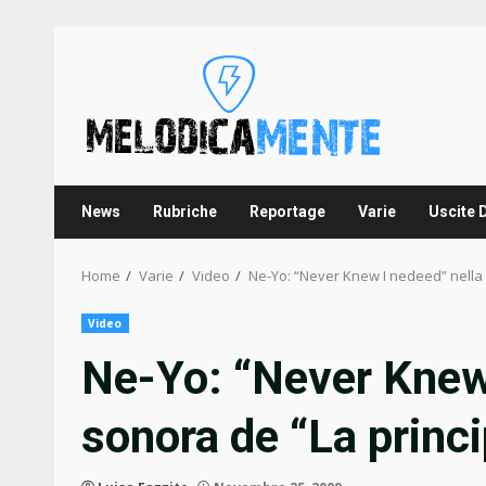
Skip
to
content
News
Rubriche
Reportage
Varie
Uscite 
Home
Varie
Video
Ne-Yo: “Never Knew I nedeed” nella 
Video
Ne-Yo: “Never Knew 
sonora de “La princi