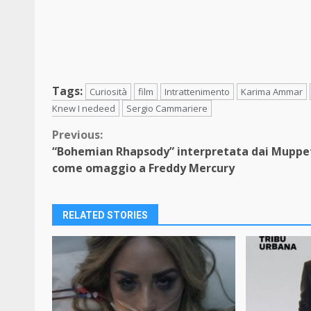
Tags:
Curiosità
film
Intrattenimento
Karima Ammar
Knew I nedeed
Sergio Cammariere
Continue
Previous:
“Bohemian Rhapsody” interpretata dai Muppe
Reading
come omaggio a Freddy Mercury
RELATED STORIES