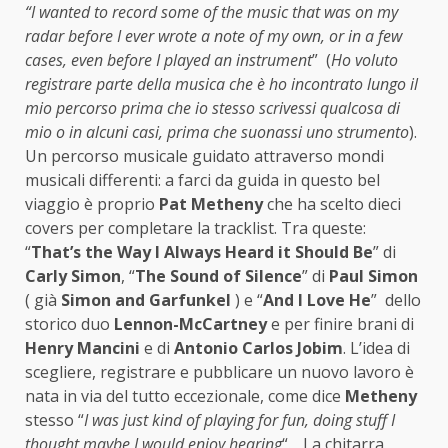
“I wanted to record some of the music that was on my
radar before I ever wrote a note of my own, or in a few
cases, even before I played an instrument
” (
Ho voluto
registrare parte della musica che è ho incontrato lungo il
mio percorso prima che io stesso scrivessi qualcosa di
mio o in alcuni casi, prima che suonassi uno strumento
).
Un percorso musicale guidato attraverso mondi
musicali differenti: a farci da guida in questo bel
viaggio è proprio
Pat Metheny
che ha scelto dieci
covers per completare la tracklist. Tra queste:
“
That’s the Way I Always Heard it Should Be
” di
Carly
Simon
, “
The Sound of Silence
” di
Paul
Simon
( già
Simon and Garfunkel
) e “
And I Love He
” dello
storico duo
Lennon-McCartney
e per finire brani di
Henry Mancini
e di
Antonio Carlos Jobim
. L’idea di
scegliere, registrare e pubblicare un nuovo lavoro è
nata in via del tutto eccezionale, come dice
Metheny
stesso “
I was just kind of playing for fun, doing stuff I
thought maybe I would enjoy hearing
“. La chitarra