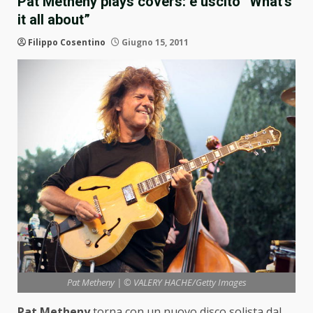
Pat Metheny plays covers: è uscito “What’s
it all about”
Filippo Cosentino
Giugno 15, 2011
Pat Metheny | © VALERY HACHE/Getty Images
Pat Metheny
torna con un nuovo disco solista dal