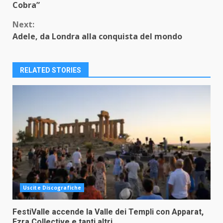
Reading
Cobra”
Next:
Adele, da Londra alla conquista del mondo
RELATED STORIES
Uscite Discografiche
FestiValle accende la Valle dei Templi con Apparat,
Ezra Collective e tanti altri