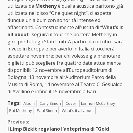
utilizzata da
Metheny
è quella acustica baritono già
utilizzata nel disco “One quiet night”, ci aspetta
dunque un album con sonorità intense ed
affascinanti. Contestualmente all’uscita di “
What’s it
all about
” seguirà il tour che porterà Metheny in
giro per tutti gli Stati Uniti. A partire da ottobre sarà
invece in Europa e per averlo in Italia ci toccherà
aspettare novembre; per chi volesse già prenotare i
biglietti può scegliere fra quattro date attualmente
disponibili: 12 novembre all’Europauditoirum di
Bologna, 13 novembre all’Auditorium Parco della
Musica di Roma, 14 novembre al Teatro C. Gesualdo
di Avellino e infine il 15 novembre a Bari.
Tags:
Album
Carly Simon
Cover
Lennon-McCartney
Pat Metheny
Paul Simon
What's it all about
Continue
Previous:
I Limp Bizkit regalano l’anteprima di “Gold