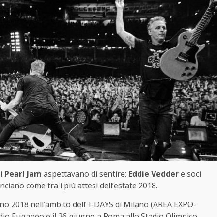
ei
Pearl Jam
aspettavano di sentire:
Eddie Vedder
e soci
nciano come tra i più attesi dell’estate 2018.
gno 2018 nell’ambito dell’ I-DAYS di Milano (AREA EXPO-
dio Euganeo e il 26 giugno a Roma allo Stadio Olimpico.