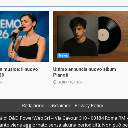
News
in musica: il nuovo
Ultimo annuncia nuovo album
26
Pianeti
26
Luglio 10, 2026
Redazione
Disclaimer
Privacy Policy
à di D&D PowerWeb Srl – Via Cavour 310 - 00184 Roma RM 
uanto viene aggiornato senza alcuna periodicità. Non può per