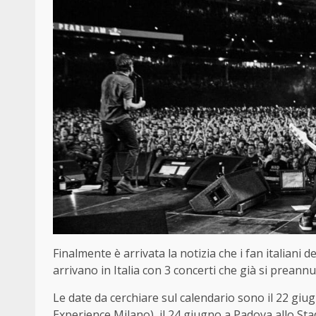
Finalmente è arrivata la notizia che i fan italiani d
arrivano in Italia con 3 concerti che già si preannu
Le date da cerchiare sul calendario sono il 22 giu
Experience Milano), il 24 giugno a Padova allo Sta