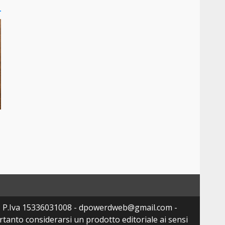
- P.Iva 15336031008 - dpowerdweb@gmail.com -
tanto considerarsi un prodotto editoriale ai sensi