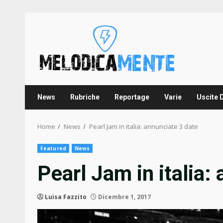
Skip
to
content
News
Rubriche
Reportage
Varie
Uscite 
Home
News
Pearl Jam in italia: annunciate 3 date
Featured
News
Pearl Jam in italia:
Luisa Fazzito
Dicembre 1, 2017