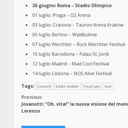
26 giugno: Roma – Stadio Olimpico
01 luglio: Praga – O2 Arena
03 luglio: Cracovia – Tauron Arena Kraków
05 luglio Berlino – Waldbühne
07 luglio Werchter – Rock Werchter Festival
10 luglio Barcellona – Palau St. Jordi
12 luglio Madrid – Mad Cool Festival
14 luglio Lisbona – NOS Alive Festival
Tags:
Concerti
Eddie Vedder
Pearl Jam
tour
Continue
Previous:
Jovanotti: “Oh, vita!” la nuova visione del mon
Reading
Lorenzo