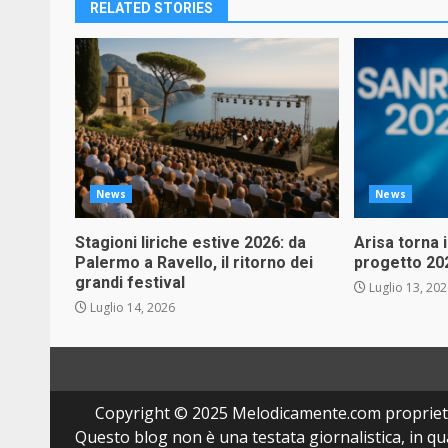
RELATED STORIES
News
News
Stagioni liriche estive 2026: da
Arisa torna 
Palermo a Ravello, il ritorno dei
progetto 20
grandi festival
Luglio 13, 20
Luglio 14, 2026
Copyright © 2025 Melodicamente.com propriet
Questo blog non è una testata giornalistica, in q