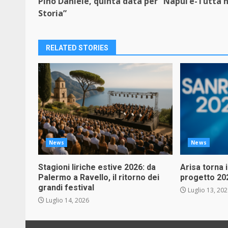
Pino Daniele, quinta data per “Napul’è-Tutta n
Reading
Storia”
RELATED STORIES
News
News
Stagioni liriche estive 2026: da
Arisa torna 
Palermo a Ravello, il ritorno dei
progetto 20
grandi festival
Luglio 13, 20
Luglio 14, 2026