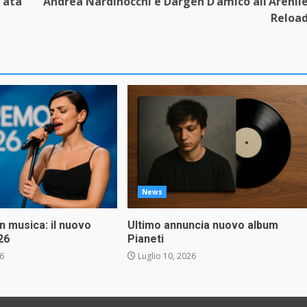
’ata
Andrea Nardinocchi e Dargen D’amico all’Arenil
Reloa
News
in musica: il nuovo
Ultimo annuncia nuovo album
26
Pianeti
26
Luglio 10, 2026