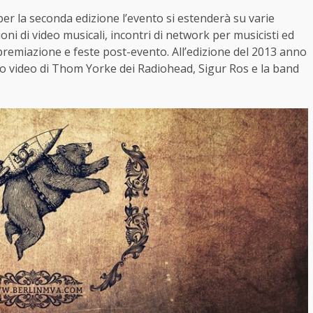
per la seconda edizione l’evento si estenderà su varie
ioni di video musicali, incontri di network per musicisti ed
 premiazione e feste post-evento. All’edizione del 2013 anno
ano video di Thom Yorke dei Radiohead, Sigur Ros e la band