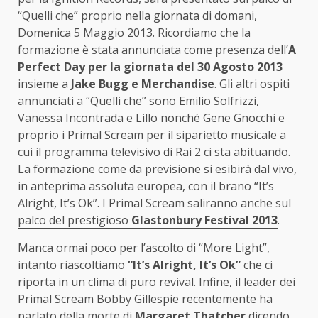
“Quelli che” proprio nella giornata di domani,
Domenica 5 Maggio 2013. Ricordiamo che la
formazione è stata annunciata come presenza dell’
A
Perfect Day per la giornata del 30 Agosto 2013
insieme a
Jake Bugg e Merchandise
. Gli altri ospiti
annunciati a “Quelli che” sono Emilio Solfrizzi,
Vanessa Incontrada e Lillo nonché Gene Gnocchi e
proprio i Primal Scream per il siparietto musicale a
cui il programma televisivo di Rai 2 ci sta abituando.
La formazione come da previsione si esibirà dal vivo,
in anteprima assoluta europea, con il brano “It’s
Alright, It’s Ok”. I Primal Scream saliranno anche sul
palco del prestigioso
Glastonbury Festival 2013
.
Manca ormai poco per l’ascolto di “More Light”,
intanto riascoltiamo
“It’s Alright, It’s Ok”
che ci
riporta in un clima di puro revival. Infine, il leader dei
Primal Scream Bobby Gillespie recentemente ha
parlato della morte di
Margaret Thatcher
dicendo