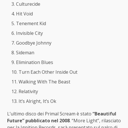
Culturecide
Hit Void
Tenement Kid
Invisible City
Goodbye Johnny
Sideman
Elimination Blues
Turn Each Other Inside Out
Walking With The Beast
Relativity
It’s Alright, It’s Ok
L’ultimo disco dei Primal Scream è stato
“Beautiful
Future” pubblicato nel 2008
. “More Light”, rilasciato
per la Ignition Records, sarà presentato sul palco di