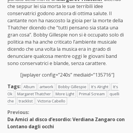
che seppur lei sia morta le sue terribili idee
conservatrici godono ancora di ottima salute. Il
cantante non ha nascosto la gioia per la morte della
Thatcher dicendo che “tutti pensano sia stata una
gran cosa”. Bobby Gillespie non si è occupato solo di
politica ma ha anche criticato l’ambiente musicale
dicendo che una volta la musica era in grado di
denunciare qualcosa mentre oggi le giovani band
sono conservatrici e blande, senza carattere.
[jwplayer config=”240s” mediaid=”135716″]
Tags:
Album
artwork
Bobby Gillespie
It's Alright
It's
Ok
Margaret Thatcher
More Light
Primal Scream
quelli
che
tracklist
Victoria Cabello
Continue
Previous:
Da Amici al disco d’esordio: Verdiana Zangaro con
Reading
Lontano dagli occhi