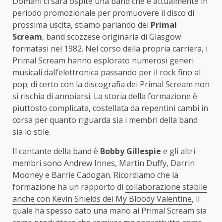
Domani ci sarà ospite una band che è attualmente in
periodo promozionale per promuovere il disco di
prossima uscita, stiamo parlando dei
Primal
Scream
, band scozzese originaria di Glasgow
formatasi nel 1982. Nel corso della propria carriera, i
Primal Scream hanno esplorato numerosi generi
musicali dall’elettronica passando per il rock fino al
pop; di certo con la discografia dei Primal Scream non
si rischia di annoiarsi. La storia della formazione è
piuttosto complicata, costellata da repentini cambi in
corsa per quanto riguarda sia i membri della band
sia lo stile.
Il cantante della band è
Bobby Gillespie
e gli altri
membri sono Andrew Innes, Martin Duffy, Darrin
Mooney e Barrie Cadogan. Ricordiamo che la
formazione ha un rapporto di
collaborazione stabile
anche con Kevin Shields dei My Bloody Valentine
, il
quale ha spesso dato una mano ai Primal Scream sia