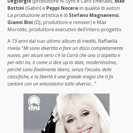
Degiorgio
(produttore N-Sync e Caro Emerald),
Max
Bottini
(Gabin) e
Peppi Nocera
in qualità di autori.
La produzione artistica è di
Stefano Magnanensi
,
Gianni Bini
(DJ, produttore e remixer) e Max
Moroldo, produttore esecutivo dell’intero progetto.
A 13 anni dal suo ultimo album di inediti, Raffaella
rivela: “
Mi sono divertita a fare un disco completamente
nuovo, per alcuni versi c’è la Carrà che uno si aspetta e
per altri no, è come si dice up to date, modernissima,
perché sono finalmente libera, senza l’incubo delle
classifiche, e la libertà è una grande magia che ti fa
cantare con un entusiasmo tutto diverso…”
.