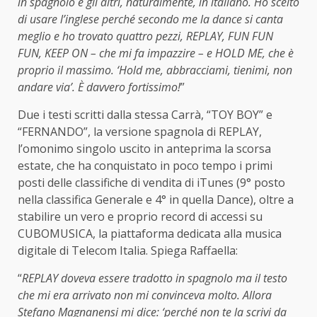
in spagnolo e gli altri, naturalmente, in italiano. Ho scelto
di usare l’inglese perché secondo me la dance si canta
meglio e ho trovato quattro pezzi, REPLAY, FUN FUN
FUN, KEEP ON – che mi fa impazzire – e HOLD ME, che è
proprio il massimo. ‘Hold me, abbracciami, tienimi, non
andare via’. È davvero fortissimo!
”
Due i testi scritti dalla stessa Carrà, “TOY BOY” e
“FERNANDO”, la versione spagnola di REPLAY,
l’omonimo singolo uscito in anteprima la scorsa
estate, che ha conquistato in poco tempo i primi
posti delle classifiche di vendita di iTunes (9° posto
nella classifica Generale e 4° in quella Dance), oltre a
stabilire un vero e proprio record di accessi su
CUBOMUSICA, la piattaforma dedicata alla musica
digitale di Telecom Italia. Spiega Raffaella:
“
REPLAY doveva essere tradotto in spagnolo ma il testo
che mi era arrivato non mi convinceva molto. Allora
Stefano Magnanensi mi dice: ‘perché non te la scrivi da