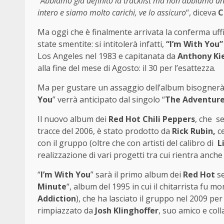
“
Abbiamo già definito la tracklist ma non abbiamo anc
intero e siamo molto carichi, ve lo assicuro
“, diceva
C
Ma oggi che è finalmente arrivata la conferma uffi
state smentite: si intitolerà infatti,
“I’m With You”
Los Angeles nel 1983 e
capitanata da
Anthony Ki
alla fine del mese di Agosto: il 30 per l’esattezza.
Ma per gustare un assaggio dell’album bisognerà a
You
” verrà anticipato dal singolo “
The Adventure
Il nuovo album dei
Red Hot Chili Peppers
, che s
tracce del 2006, è stato prodotto da
Rick Rubin,
c
con il gruppo (oltre che con artisti del calibro di
Li
realizzazione di vari progetti tra cui rientra anche
“
I’m With You
” sarà il primo album dei
Red Hot
se
Minute
“, album del 1995 in cui il chitarrista fu
Addiction
), che ha lasciato il gruppo nel 2009 per 
rimpiazzato da
Josh Klinghoffer
, suo amico e col