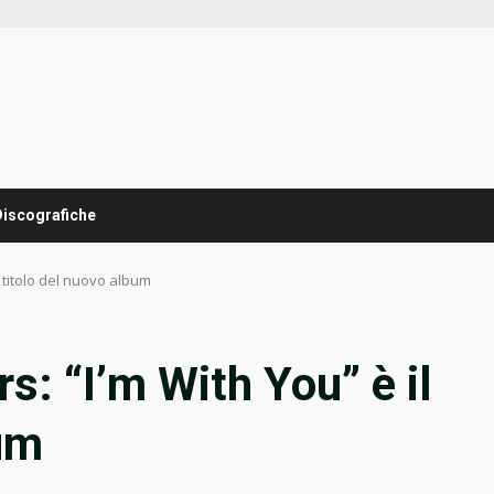
Discografiche
l titolo del nuovo album
s: “I’m With You” è il
bum