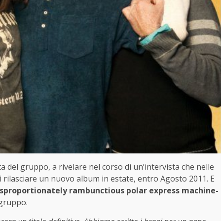
ta del gruppo, a rivelare nel corso di un’intervista che nelle
di rilasciare un nuovo album in estate, entro Agosto 2011. E
disproportionately rambunctious polar express machine-
 gruppo.