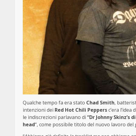
Qualche tempo fa era stato
Chad Smith
, batteris
intenzioni dei
Red Hot Chili Peppers
c’era l’idea 
le indiscrezioni parlavano di
“Dr Johnny Skinz’s 
head
“, come possibile titolo del nuovo lavoro del