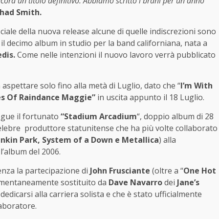
ora un titolo definitivo. Abbiamo scritto i brani per un anno
had Smith.
ciale della nuova release alcune di quelle indiscrezioni sono
il decimo album in studio per la band californiana, nata a
edis.
Come nelle intenzioni il nuovo lavoro verrà pubblicato
spettare solo fino alla metà di Luglio, dato che “
I’m With
s Of Raindance Maggie”
in uscita appunto il 18 Luglio.
egue il fortunato
“Stadium Arcadium
“, doppio album di 28
elebre produttore statunitense che ha più volte collaborato
nkin Park, System of a Down e Metallica
) alla
 l’album del 2006.
nza la partecipazione di
John Frusciante
(oltre a “
One Hot
 momentaneamente sostituito da
Dave Navarro
dei
Jane’s
dedicarsi alla carriera solista e che è stato ufficialmente
laboratore.