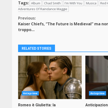
Tags:
Album
Chad Smith
I'm With You
Musica
Red H
Adventures Of Raindance Maggie
Continue
Previous:
Kaiser Chiefs, “The Future is Medieval” ma no
Reading
troppo…
RELATED STORIES
Anteprime
Anteprime
Romeo è Giulietta: la
Anticipazioni