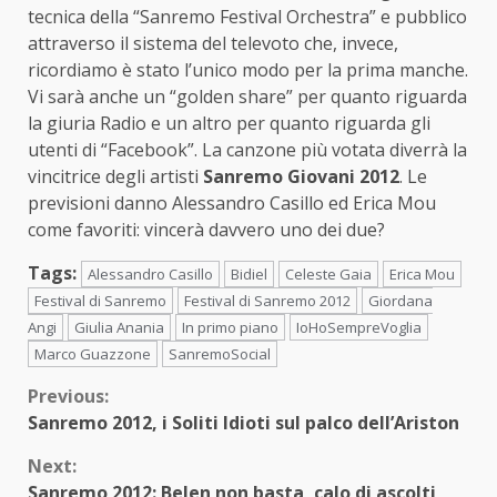
tecnica della “Sanremo Festival Orchestra” e pubblico
attraverso il sistema del televoto che, invece,
ricordiamo è stato l’unico modo per la prima manche.
Vi sarà anche un “golden share” per quanto riguarda
la giuria Radio e un altro per quanto riguarda gli
utenti di “Facebook”. La canzone più votata diverrà la
vincitrice degli artisti
Sanremo Giovani 2012
. Le
previsioni danno Alessandro Casillo ed Erica Mou
come favoriti: vincerà davvero uno dei due?
Tags:
Alessandro Casillo
Bidiel
Celeste Gaia
Erica Mou
Festival di Sanremo
Festival di Sanremo 2012
Giordana
Angi
Giulia Anania
In primo piano
IoHoSempreVoglia
Marco Guazzone
SanremoSocial
Continue
Previous:
Sanremo 2012, i Soliti Idioti sul palco dell’Ariston
Reading
Next:
Sanremo 2012: Belen non basta, calo di ascolti