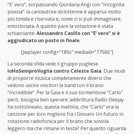
“E’ vero”, sorpassando Giordana Angi con “Incognita
poesia”: la cantautrice diciottenne è apparsa molto
più timida e riservata e, come ci si può immaginare,
emozionata. A quanto pare la votazione è stata
schiacciante:
Alessandro Casillo con “E’ vero” si è
aggiudicato un posto in finale
.
[jwplayer config=”180s” mediaid=”77566″]
La seconda sfida vede il gruppo pugliese
IoHoSempreVoglia contro Celeste Gaia
. Due modi
di proporre musica completamente diversi che
vedono uscire vincitori la band con il brano
“Incredibile”. Per la Gaia e il suo tormentone “Carlo”
però, bisogna ben sperare: addirittura Radio Deejay
ha sottolineato, questa mattina, che “Carlo” era la
canzone per loro migliore fra i Giovani. Un futuro in
rotazione radiofonica per il brano che scivola
leggero ma che rimane in testa? Per quanto riguarda