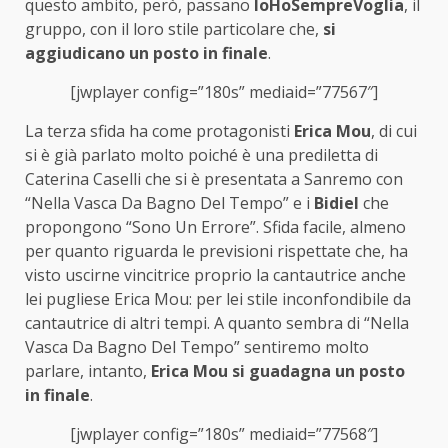
questo ambito, però, passano
IoHoSempreVoglia
, il
gruppo, con il loro stile particolare che,
si
aggiudicano un posto in finale
.
[jwplayer config=”180s” mediaid=”77567″]
La terza sfida ha come protagonisti
Erica Mou
, di cui
si è già parlato molto poiché è una prediletta di
Caterina Caselli che si è presentata a Sanremo con
“Nella Vasca Da Bagno Del Tempo” e i
Bidiel
che
propongono “Sono Un Errore”. Sfida facile, almeno
per quanto riguarda le previsioni rispettate che, ha
visto uscirne vincitrice proprio la cantautrice anche
lei pugliese Erica Mou: per lei stile inconfondibile da
cantautrice di altri tempi. A quanto sembra di “Nella
Vasca Da Bagno Del Tempo” sentiremo molto
parlare, intanto,
Erica Mou si guadagna un posto
in finale
.
[jwplayer config=”180s” mediaid=”77568″]