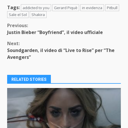
Tags:
addicted to you
Gerard Piquè
in evidenza
Pitbull
Sale el Sol
Shakira
Continue
Previous:
Justin Bieber “Boyfriend”, il video ufficiale
Reading
Next:
Soundgarden, il video di “Live to Rise” per “The
Avengers”
RELATED STORIES