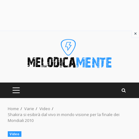
×
Skip
to
content
PRIMARY
MENU
Home
Varie
Video
Shakira si esibirà dal vivo in mondo visione per la finale dei
Mondiali 2010
Video