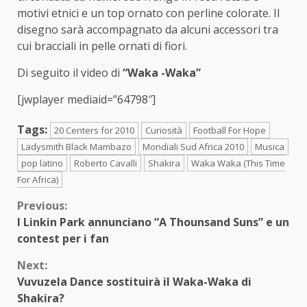
motivi etnici e un top ornato con perline colorate. Il
disegno sarà accompagnato da alcuni accessori tra
cui bracciali in pelle ornati di fiori.
Di seguito il video di
“Waka -Waka”
[jwplayer mediaid=”64798″]
Tags:
20 Centers for 2010
Curiosità
Football For Hope
Ladysmith Black Mambazo
Mondiali Sud Africa 2010
Musica
pop latino
Roberto Cavalli
Shakira
Waka Waka (This Time
For Africa)
Continue
Previous:
I Linkin Park annunciano “A Thounsand Suns” e un
Reading
contest per i fan
Next:
Vuvuzela Dance sostituirà il Waka-Waka di
Shakira?