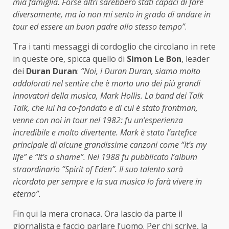
mia famiglia. Forse altri sarebbero stati capaci di fare
diversamente, ma io non mi sento in grado di andare in
tour ed essere un buon padre allo stesso tempo”
.
Tra i tanti messaggi di cordoglio che circolano in rete
in queste ore, spicca quello di
Simon Le Bon
, leader
dei
Duran Duran
:
“Noi, i Duran Duran, siamo molto
addolorati nel sentire che è morto uno dei più grandi
innovatori della musica, Mark Hollis. La band dei Talk
Talk, che lui ha co-fondato e di cui è stato frontman,
venne con noi in tour nel 1982: fu un’esperienza
incredibile e molto divertente. Mark è stato l’artefice
principale di alcune grandissime canzoni come “It’s my
life” e “It’s a shame”. Nel 1988 fu pubblicato l’album
straordinario “Spirit of Eden”. Il suo talento sarà
ricordato per sempre e la sua musica lo farà vivere in
eterno”.
Fin qui la mera cronaca. Ora lascio da parte il
giornalista e faccio parlare l’uomo. Per chi scrive, la