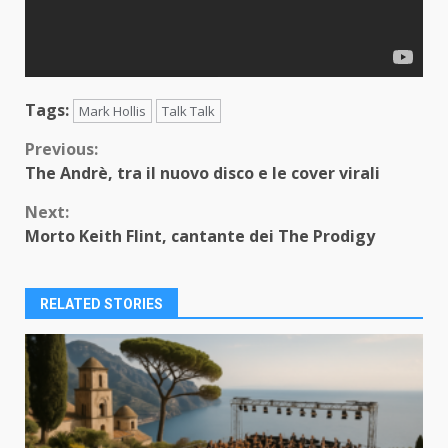
Tags:
Mark Hollis
Talk Talk
Continue
Previous:
The Andrè, tra il nuovo disco e le cover virali
Reading
Next:
Morto Keith Flint, cantante dei The Prodigy
RELATED STORIES