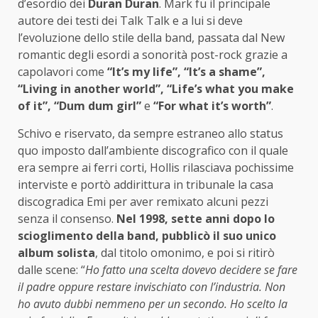
d’esordio dei
Duran Duran
. Mark fu il principale
autore dei testi dei Talk Talk e a lui si deve
l’evoluzione dello stile della band, passata dal New
romantic degli esordi a sonorità post-rock grazie a
capolavori come
“It’s my life”, “It’s a shame”,
“Living in another world”, “Life’s what you make
of it”, “Dum dum girl”
e
“For what it’s worth”
.
Schivo e riservato, da sempre estraneo allo status
quo imposto dall’ambiente discografico con il quale
era sempre ai ferri corti, Hollis rilasciava pochissime
interviste e portò addirittura in tribunale la casa
discogradica Emi per aver remixato alcuni pezzi
senza il consenso.
Nel 1998, sette anni dopo lo
scioglimento della band, pubblicò il suo unico
album solista
, dal titolo omonimo, e poi si ritirò
dalle scene: “
Ho fatto una scelta dovevo decidere se fare
il padre oppure restare invischiato con l’industria. Non
ho avuto dubbi nemmeno per un secondo. Ho scelto la