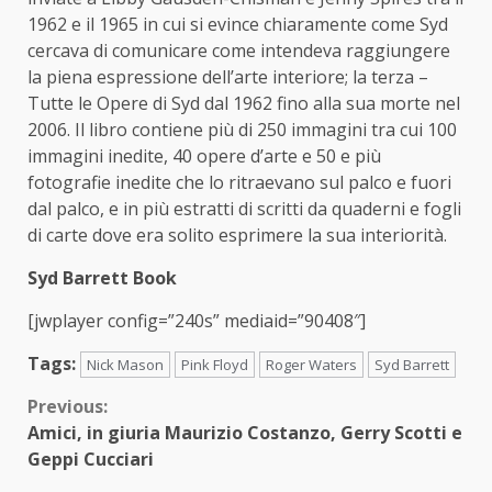
1962 e il 1965 in cui si evince chiaramente come Syd
cercava di comunicare come intendeva raggiungere
la piena espressione dell’arte interiore; la terza –
Tutte le Opere di Syd dal 1962 fino alla sua morte nel
2006. Il libro contiene più di 250 immagini tra cui 100
immagini inedite, 40 opere d’arte e 50 e più
fotografie inedite che lo ritraevano sul palco e fuori
dal palco, e in più estratti di scritti da quaderni e fogli
di carte dove era solito esprimere la sua interiorità.
Syd Barrett Book
[jwplayer config=”240s” mediaid=”90408″]
Tags:
Nick Mason
Pink Floyd
Roger Waters
Syd Barrett
Continue
Previous:
Amici, in giuria Maurizio Costanzo, Gerry Scotti e
Reading
Geppi Cucciari