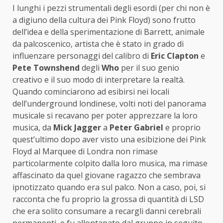
I lunghi i pezzi strumentali degli esordi (per chi non è
a digiuno della cultura dei Pink Floyd) sono frutto
dell’idea e della sperimentazione di Barrett, animale
da palcoscenico, artista che è stato in grado di
influenzare personaggi del calibro di
Eric Clapton
e
Pete Townshend
degli
Who
per il suo genio
creativo e il suo modo di interpretare la realtà.
Quando cominciarono ad esibirsi nei locali
dell’underground londinese, volti noti del panorama
musicale si recavano per poter apprezzare la loro
musica, da
Mick Jagger
a
Peter Gabriel
e proprio
quest’ultimo dopo aver visto una esibizione dei Pink
Floyd al Marquee di Londra non rimase
particolarmente colpito dalla loro musica, ma rimase
affascinato da quel giovane ragazzo che sembrava
ipnotizzato quando era sul palco. Non a caso, poi, si
racconta che fu proprio la grossa di quantità di LSD
che era solito consumare a recargli danni cerebrali
permanenti, e fu allontanato dal gruppo in seguito