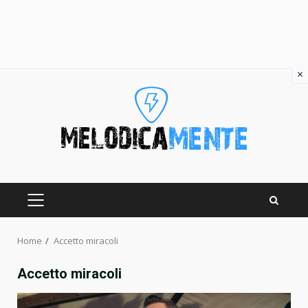
×
Skip
to
content
PRIMARY
MENU
Home
Accetto miracoli
Accetto miracoli