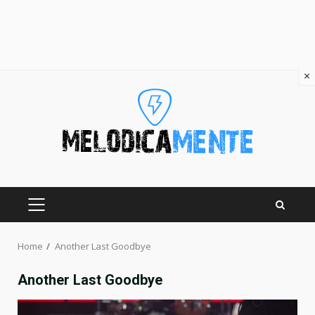
×
Skip
to
content
PRIMARY
MENU
Home
Another Last Goodbye
Another Last Goodbye