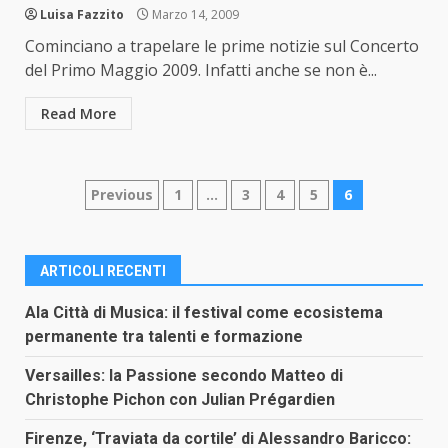
Luisa Fazzito
Marzo 14, 2009
Cominciano a trapelare le prime notizie sul Concerto
del Primo Maggio 2009. Infatti anche se non è...
Read More
Paginazione
Previous
1
…
3
4
5
6
degli
articoli
ARTICOLI RECENTI
Ala Città di Musica: il festival come ecosistema
permanente tra talenti e formazione
Versailles: la Passione secondo Matteo di
Christophe Pichon con Julian Prégardien
Firenze, ‘Traviata da cortile’ di Alessandro Baricco: