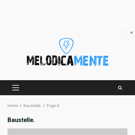
×
Skip
to
content
PRIMARY
MENU
Home
Baustelle.
Page 6
Baustelle.