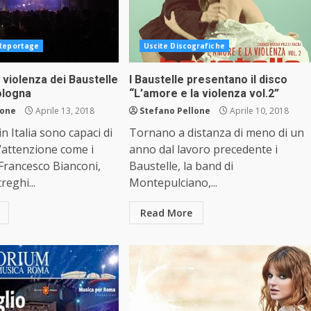
Reportage
Uscite Discografiche
 violenza dei Baustelle
I Baustelle presentano il disco
ologna
“L’amore e la violenza vol.2”
lone
Aprile 13, 2018
Stefano Pellone
Aprile 10, 2018
n Italia sono capaci di
Tornano a distanza di meno di un
l’attenzione come i
anno dal lavoro precedente i
 Francesco Bianconi,
Baustelle, la band di
reghi...
Montepulciano,...
Read More