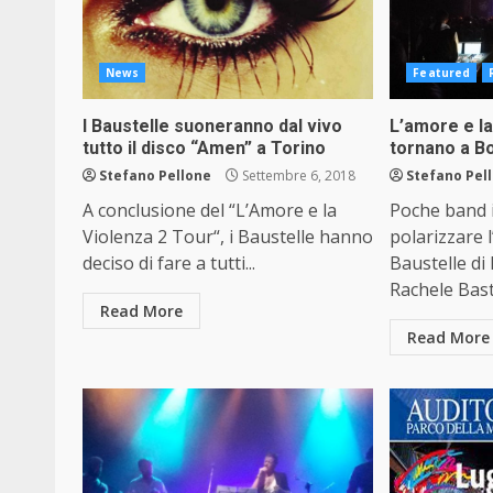
News
Featured
I Baustelle suoneranno dal vivo
L’amore e la
tutto il disco “Amen” a Torino
tornano a B
Stefano Pellone
Settembre 6, 2018
Stefano Pel
A conclusione del “L’Amore e la
Poche band i
Violenza 2 Tour“, i Baustelle hanno
polarizzare 
deciso di fare a tutti...
Baustelle di
Rachele Bast
Read More
Read More