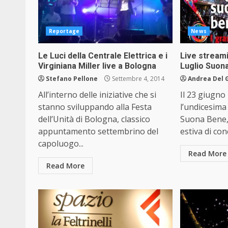
Reportage
News
Le Luci della Centrale Elettrica e i
Live streami
Virginiana Miller live a Bologna
Luglio Suon
Stefano Pellone
Settembre 4, 2014
Andrea Del 
All’interno delle iniziative che si
Il 23 giugno 
stanno sviluppando alla Festa
l’undicesima
dell’Unità di Bologna, classico
Suona Bene,
appuntamento settembrino del
estiva di conc
capoluogo...
Read More
Read More