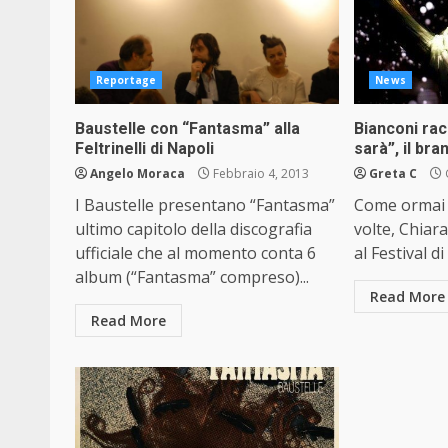
Reportage
News
Baustelle con “Fantasma” alla
Bianconi rac
Feltrinelli di Napoli
sarà”, il br
Angelo Moraca
Febbraio 4, 2013
Greta C
I Baustelle presentano “Fantasma”
Come ormai r
ultimo capitolo della discografia
volte, Chiar
ufficiale che al momento conta 6
al Festival d
album (“Fantasma” compreso)...
Read More
Read More