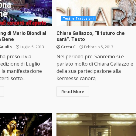
Testi e Traduzioni
ng di Mario Biondi al
Chiara Galiazzo, “Il futuro che
a Bene
sarà”. Testo
Gaudio
Luglio 5, 2013
Greta C
Febbraio 5, 2013
ha preso il via
Nel periodo pre-Sanremo si è
 edizione di Luglio
parlato molto di Chiara Galiazzo e
 la manifestazione
della sua partecipazione alla
erti sotto...
kermesse canora;
Read More