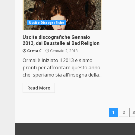
Uscite Discografiche
Uscite discografiche Gennaio
2013, dai Baustelle ai Bad Religion
Greta C
Gennaio 2, 2013
Ormai è iniziato il 2013 e siamo
pronti per affrontare questo anno
che, speriamo sia all’insegna della...
Read More
Pagin
1
2
degli