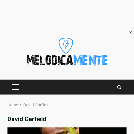
×
Skip
to
content
PRIMARY
MENU
Home
David Garfield
David Garfield