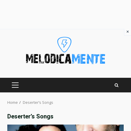
×
Skip
to
content
PRIMARY
MENU
Home
Deserter’s Songs
Deserter’s Songs