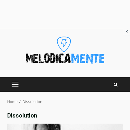
×
Skip
to
content
PRIMARY
MENU
Home
Dissolution
Dissolution