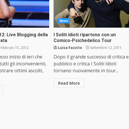
News
2: Live Blogging della
I Soliti idioti ripartono con un
ata
Comico-Psichedelico Tour
Febbraio 15, 2012
Luisa Fazzito
Settembre 12, 2011
sso inizio di ieri che
Dopo il grande successo di critica e
utti gli inconvenienti,
pubblico e critica I Soliti Idioti
strare ottimi ascolti,
tornano nuovamente in tour...
Read More