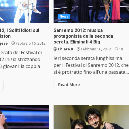
News
 i Soliti Idioti sul
Sanremo 2012: musica
riston
protagonista della seconda
serata. Eliminati 4 Big
rgese
Febbraio 16, 2012
Chiara B
Febbraio 16, 2012
18
erata del Festival di
Ieri seconda serata lunghissima
 inizia strizzando
per il Festival di Sanremo 2012, che
iù giovani: la coppia
si è protratto fino all’una passata,...
Read More