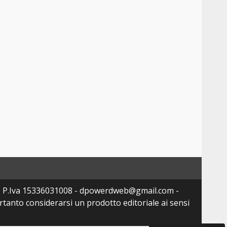
- P.Iva 15336031008 - dpowerdweb@gmail.com -
tanto considerarsi un prodotto editoriale ai sensi