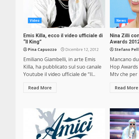
Video
News
Emis Killa, ecco il video ufficiale di
Nina Zilli c
“Il King”
Awards 201
Pina Capuozzo
Dicembre 12, 2012
Stefano Pel
Emiliano Giambelli, in arte Emis
Mancano due
Killa, ha pubblicato sul suo canale
Hop Awards 2
Youtube il video ufficiale de “Il...
Mtv che per l
Read More
Read More