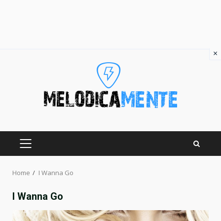
×
Skip
to
content
PRIMARY
MENU
Home
I Wanna Go
I Wanna Go