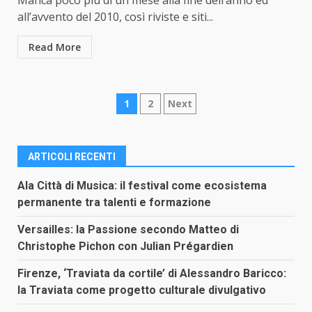
Manca poco più di un mese alla fine dell’anno ed
all’avvento del 2010, così riviste e siti...
Read More
Paginazione
1
2
Next
degli
articoli
ARTICOLI RECENTI
Ala Città di Musica: il festival come ecosistema
permanente tra talenti e formazione
Versailles: la Passione secondo Matteo di
Christophe Pichon con Julian Prégardien
Firenze, ‘Traviata da cortile’ di Alessandro Baricco:
la Traviata come progetto culturale divulgativo