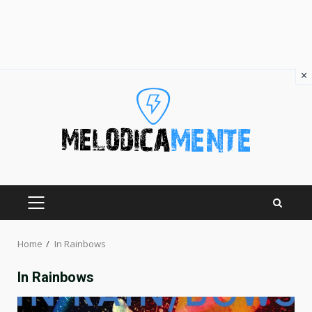
×
Skip
to
content
PRIMARY
MENU
Home
In Rainbows
In Rainbows