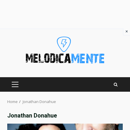
×
Skip
to
content
PRIMARY
MENU
Home
Jonathan Donahue
Jonathan Donahue