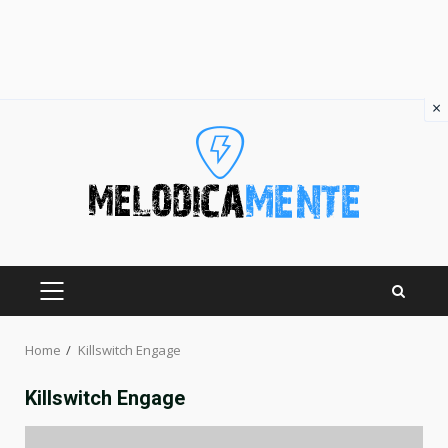
×
Skip
to
content
PRIMARY
MENU
Home
Killswitch Engage
Killswitch Engage