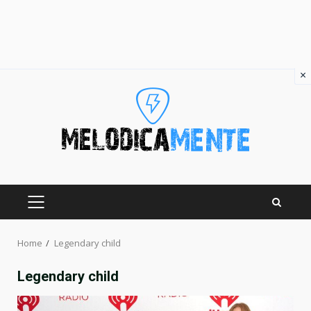
×
Skip
to
content
PRIMARY
MENU
Home
Legendary child
Legendary child