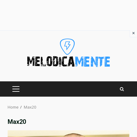
×
Skip
to
content
PRIMARY
MENU
Home
Max20
Max20