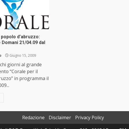
l popolo d’abruzzo:
e Domani 21/04.09 dal
o
Giugno 15, 2009
hi giorni al grande
nto “Corale per il
ruzzo” in programma il
09...
Redazione
Disclaimer
Privacy Policy