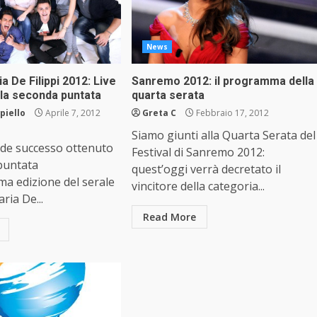
News
a De Filippi 2012: Live
Sanremo 2012: il programma della
lla seconda puntata
quarta serata
piello
Aprile 7, 2012
Greta C
Febbraio 17, 2012
Siamo giunti alla Quarta Serata del
nde successo ottenuto
Festival di Sanremo 2012:
puntata
quest’oggi verrà decretato il
ima edizione del serale
vincitore della categoria...
aria De...
Read More