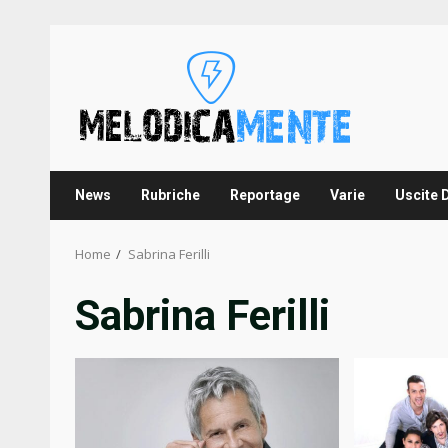
Skip
to
content
News
Rubriche
Reportage
Varie
Uscite 
Home
Sabrina Ferilli
Sabrina Ferilli