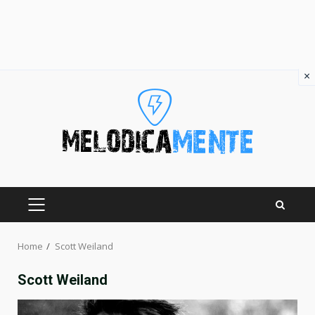
×
Skip
to
content
PRIMARY
MENU
Home
Scott Weiland
Scott Weiland