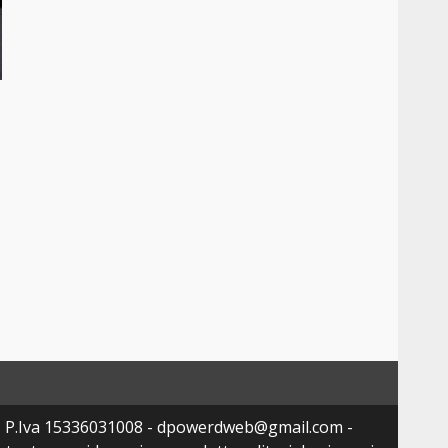
- P.Iva 15336031008 - dpowerdweb@gmail.com -