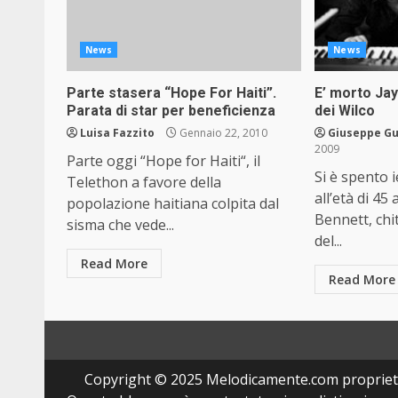
News
News
Parte stasera “Hope For Haiti”.
E’ morto Ja
Parata di star per beneficienza
dei Wilco
Luisa Fazzito
Gennaio 22, 2010
Giuseppe Gu
2009
Parte oggi “Hope for Haiti“, il
Si è spento 
Telethon a favore della
all’età di 45
popolazione haitiana colpita dal
Bennett, chi
sisma che vede...
del...
Read More
Read More
Copyright © 2025 Melodicamente.com propriet