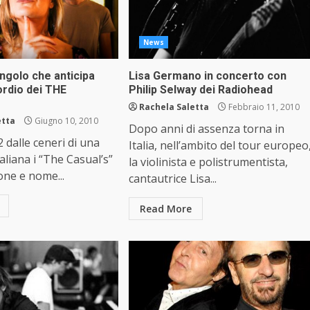
News
singolo che anticipa
Lisa Germano in concerto con
ordio dei THE
Philip Selway dei Radiohead
Rachela Saletta
Febbraio 11, 2010
etta
Giugno 10, 2010
Dopo anni di assenza torna in
2 dalle ceneri di una
Italia, nell’ambito del tour europeo
aliana i “The Casual’s”
la violinista e polistrumentista,
ne e nome...
cantautrice Lisa...
Read More