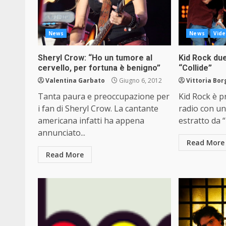
News
News
Vide
Sheryl Crow: “Ho un tumore al
Kid Rock due
cervello, per fortuna è benigno”
“Collide”
Valentina Garbato
Giugno 6, 2012
Vittoria Bo
Tanta paura e preoccupazione per
Kid Rock è p
i fan di Sheryl Crow. La cantante
radio con u
americana infatti ha appena
estratto da “
annunciato...
Read More
Read More