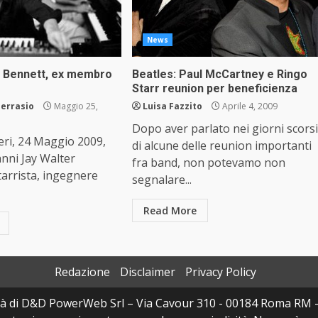
News
y Bennett, ex membro
Beatles: Paul McCartney e Ringo
Starr reunion per beneficienza
errasio
Maggio 25,
Luisa Fazzito
Aprile 4, 2009
Dopo aver parlato nei giorni scorsi
ieri, 24 Maggio 2009,
di alcune delle reunion importanti
 anni Jay Walter
fra band, non potevamo non
tarrista, ingegnere
segnalare...
Read More
Redazione
Disclaimer
Privacy Policy
à di D&D PowerWeb Srl – Via Cavour 310 - 00184 Roma RM 