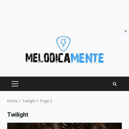
×
Skip
to
content
PRIMARY
MENU
Home
Twilight
Page 2
Twilight