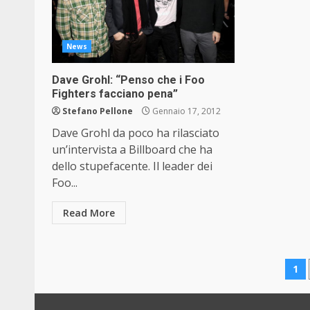
News
Dave Grohl: “Penso che i Foo
Fighters facciano pena”
Stefano Pellone
Gennaio 17, 2012
Dave Grohl da poco ha rilasciato
un’intervista a Billboard che ha
dello stupefacente. Il leader dei
Foo...
Read More
Pa
1
de