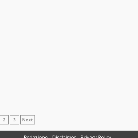
ginazione
2
3
Next
gli
Redazione
Disclaimer
Privacy Policy