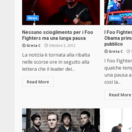
News
News
Nessuno scioglimento per i Foo
I Foo Fight
Fighters ma una lunga pausa
Obama prima
pubblico
Greta C
Ottobre 3, 2012
Greta C
La notizia è tornata alla ribalta
I Foo Fight
nelle scorse ore in seguito alla
qualche temp
lettera che il leader dei...
una pausa ar
così la...
Read More
Read More