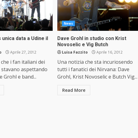
News
 unica data a Udine il
Dave Grohl in studio con Krist
Novoselic e Vig Butch
o
Aprile 27, 2012
Luisa Fazzito
Aprile 16, 2012
che i fan italiani dei
Una notizia che sta incuriosendo
s stavano aspettando
tutti i fanatici dei Nirvana: Dave
e Grohl e band...
Grohl, Krist Novoselic e Butch Vig...
Read More