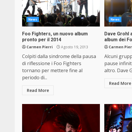
News
News
Foo Fighters, un nuovo album
Dave Grohl a
pronto per il 2014
album dei F
Carmen Pierri
Agosto 19, 2013
Carmen Pier
Colpiti dalla sindrome della pausa
Alcuni grup
di riflessione i Foo Fighters
pause infini
tornano per mettere fine al
altro. Dave G
periodo di...
Read More
Read More