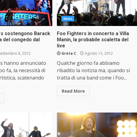
News
ers sostengono Barack
Foo Fighters in concerto a Villa
 del congedo dal
Manin, la probabile scaletta del
live
Settembre 8, 2012
Greta C
Agosto 13, 2012
ers hanno annunciato
Qualche giorno fa abbiamo
o fa, la necessità di
ribadito la notizia ma, quando si
tistica, scatenando
tratta di una band come i Foo...
Read More