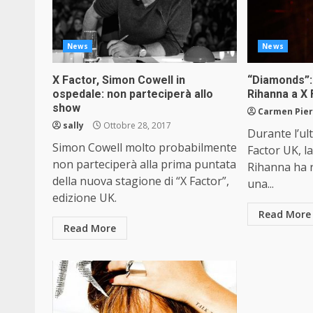
News
News
X Factor, Simon Cowell in
“Diamonds”:
ospedale: non parteciperà allo
Rihanna a X 
show
Carmen Pier
sally
Ottobre 28, 2017
Durante l’ul
Simon Cowell molto probabilmente
Factor UK, l
non parteciperà alla prima puntata
Rihanna ha r
della nuova stagione di “X Factor”,
una...
edizione UK.
Read More
Read More