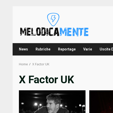
Skip
to
content
News
Rubriche
Reportage
Varie
Uscite 
Home
X Factor UK
X Factor UK