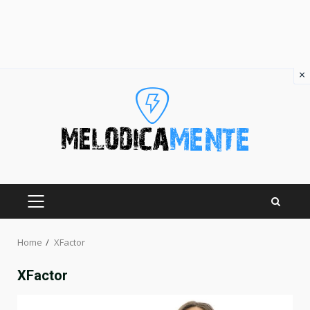
×
Skip
to
content
PRIMARY
MENU
Home
XFactor
XFactor