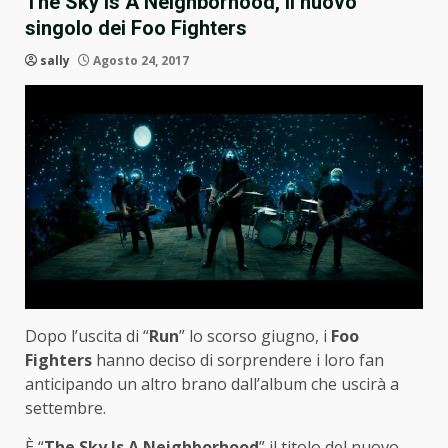
The Sky Is A Neighborhood, il nuovo
singolo dei Foo Fighters
sally
Agosto 24, 2017
Dopo l’uscita di “
Run
” lo scorso giugno, i
Foo
Fighters
hanno deciso di sorprendere i loro fan
anticipando un altro brano dall’album che uscirà a
settembre.
È “
The Sky Is A Neighborhood
” il titolo del nuovo