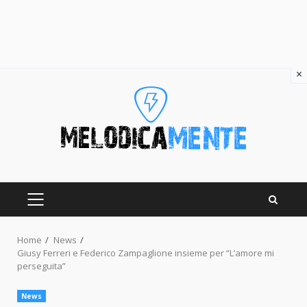
×
Skip
to
content
PRIMARY
MENU
Home
News
Giusy Ferreri e Federico Zampaglione insieme per “L’amore mi
perseguita”
News