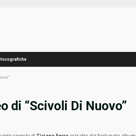
Discografiche
Nuovo”
eo di “Scivoli Di Nuovo”
 quinto singolo di
Tiziano Ferro
estratto dal fortunato album