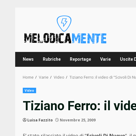
Skip
to
content
News
Rubriche
Reportage
Varie
Uscite 
Home
Varie
Video
Tiziano Ferro: il video di “Scivoli Di 
Video
Tiziano Ferro: il vid
Luisa Fazzito
Novembre 25, 2009
E’ stato rilasciato il video di “
Scivoli Di Nuovo
“, il