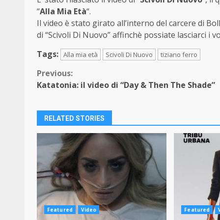
“
Alla Mia Età
“.
Il video è stato girato all’interno del carcere di Bo
di “Scivoli Di Nuovo” affinchè possiate lasciarci i 
Tags:
Alla mia età
Scivoli Di Nuovo
tiziano ferro
Continue
Previous:
Katatonia: il video di “Day & Then The Shade”
Reading
RELATED STORIES
Featured
Video
Featured