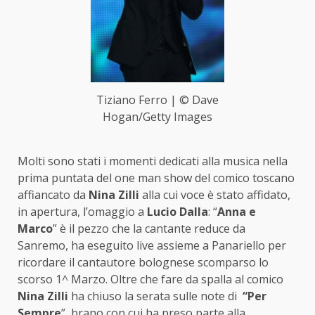
Tiziano Ferro | © Dave
Hogan/Getty Images
Molti sono stati i momenti dedicati alla musica nella
prima puntata del one man show del comico toscano
affiancato da
Nina Zilli
alla cui voce è stato affidato,
in apertura, l’omaggio a
Lucio Dalla
: “
Anna e
Marco
” è il pezzo che la cantante reduce da
Sanremo, ha eseguito live assieme a Panariello per
ricordare il cantautore bolognese scomparso lo
scorso 1^ Marzo. Oltre che fare da spalla al comico
Nina Zilli
ha chiuso la serata sulle note di
“Per
Sempre
” brano con cui ha preso parte alla