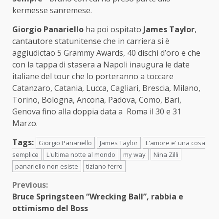
kermesse sanremese.
Giorgio Panariello
ha poi ospitato
James Taylor
,
cantautore statunitense che in carriera si è
aggiudictao 5 Grammy Awards, 40 dischi d’oro e che
con la tappa di stasera a Napoli inaugura le date
italiane del tour che lo porteranno a toccare
Catanzaro, Catania, Lucca, Cagliari, Brescia, Milano,
Torino, Bologna, Ancona, Padova, Como, Bari,
Genova fino alla doppia data a Roma il 30 e 31
Marzo.
Tags:
Giorgio Panariello
James Taylor
L'amore e' una cosa
semplice
L'ultima notte al mondo
my way
Nina Zilli
panariello non esiste
tiziano ferro
Continue
Previous:
Bruce Springsteen “Wrecking Ball”, rabbia e
Reading
ottimismo del Boss