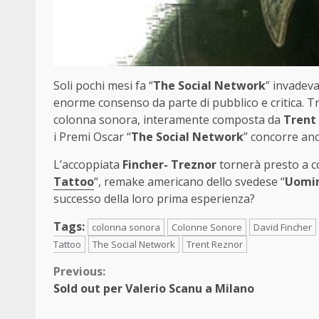
Soli pochi mesi fa “
The Social Network
” invadeva
enorme consenso da parte di pubblico e critica. Tra 
colonna sonora, interamente composta da
Trent
i Premi Oscar “
The Social Network
” concorre anc
L’accoppiata
Fincher- Treznor
tornerà presto a co
Tattoo
“, remake americano dello svedese “
Uomin
successo della loro prima esperienza?
Tags:
colonna sonora
Colonne Sonore
David Fincher
Tattoo
The Social Network
Trent Reznor
Continue
Previous:
Sold out per Valerio Scanu a Milano
Reading