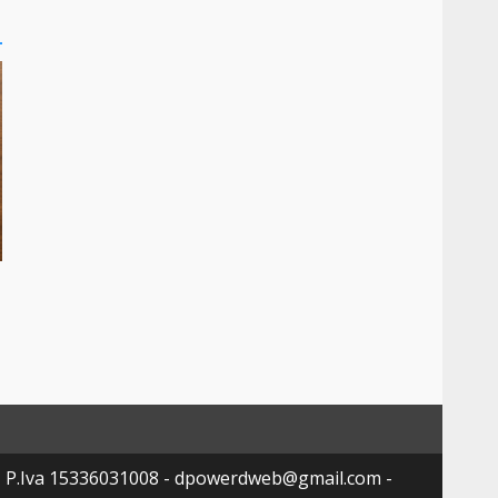
- P.Iva 15336031008 - dpowerdweb@gmail.com -