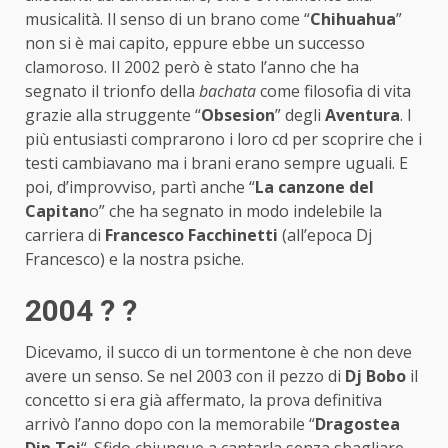
musicalità. Il senso di un brano come “
Chihuahua
”
non si è mai capito, eppure ebbe un successo
clamoroso. Il 2002 però è stato l’anno che ha
segnato il trionfo della
bachata
come filosofia di vita
grazie alla struggente “
Obsesion
” degli
Aventura
. I
più entusiasti comprarono i loro cd per scoprire che i
testi cambiavano ma i brani erano sempre uguali. E
poi, d’improvviso, partì anche “
La canzone del
Capitan
o” che ha segnato in modo indelebile la
carriera di
Francesco Facchinetti
(all’epoca Dj
Francesco) e la nostra psiche.
2004 ? ?
Dicevamo, il succo di un tormentone è che non deve
avere un senso. Se nel 2003 con il pezzo di
Dj Bobo
il
concetto si era già affermato, la prova definitiva
arrivò l’anno dopo con la memorabile “
Dragostea
Din Tei
“. Sfido chiunque a cantarla senza sbagliare