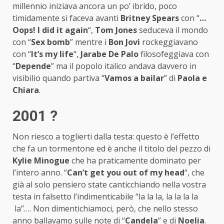
millennio iniziava ancora un po’ ibrido, poco
timidamente si faceva avanti
Britney Spears
con “
…
Oops! I did it again
“,
Tom Jones
seduceva il mondo
con “
Sex bomb
” mentre i
Bon Jovi
rockeggiavano
con “
It’s my life
“,
Jarabe De Palo
filosofeggiava con
“
Depende
” ma il popolo italico andava davvero in
visibilio quando partiva “
Vamos a bailar
” di
Paola e
Chiara
.
2001 ?
Non riesco a toglierti dalla testa: questo è l’effetto
che fa un tormentone ed è anche il titolo del pezzo di
Kylie Minogue
che ha praticamente dominato per
l’intero anno. “
Can’t get you out of my head
“, che
già al solo pensiero state canticchiando nella vostra
testa in falsetto l’indimenticabile “la la la, la la la la
la”…. Non dimentichiamoci, però, che nello stesso
anno ballavamo sulle note di “
Candela
” e di
Noelia
.