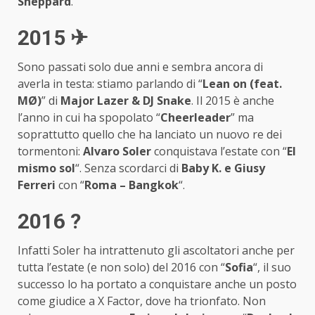
Sheppard
.
2015 ✈
Sono passati solo due anni e sembra ancora di
averla in testa: stiamo parlando di “
Lean on (feat.
MØ)
” di
Major Lazer & DJ Snake
. Il 2015 è anche
l’anno in cui ha spopolato “
Cheerleader
” ma
soprattutto quello che ha lanciato un nuovo re dei
tormentoni:
Alvaro Soler
conquistava l’estate con “
El
mismo sol
“. Senza scordarci di
Baby K. e Giusy
Ferreri
con “
Roma – Bangkok
“.
2016 ?
Infatti Soler ha intrattenuto gli ascoltatori anche per
tutta l’estate (e non solo) del 2016 con “
Sofia
“, il suo
successo lo ha portato a conquistare anche un posto
come giudice a X Factor, dove ha trionfato. Non