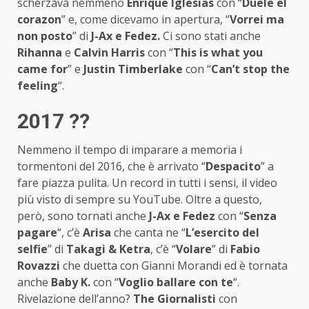
scherzava nemmeno
Enrique Iglesias
con “
Duele el
corazon
” e, come dicevamo in apertura, “
Vorrei ma
non posto
” di
J-Ax e Fedez.
Ci sono stati anche
Rihanna
e
Calvin Harris
con “
This is what you
came for
” e
Justin Timberlake
con “
Can’t stop the
feeling
“.
2017 ??
Nemmeno il tempo di imparare a memoria i
tormentoni del 2016, che è arrivato “
Despacito
” a
fare piazza pulita. Un record in tutti i sensi, il video
più visto di sempre su YouTube. Oltre a questo,
però, sono tornati anche
J-Ax e Fedez
con “
Senza
pagare
“, c’è
Arisa
che canta ne “
L’esercito del
selfie
” di
Takagi & Ketra
, c’è “
Volare
” di
Fabio
Rovazzi
che duetta con Gianni Morandi ed è tornata
anche
Baby K.
con “
Voglio ballare con te
“.
Rivelazione dell’anno?
The Giornalisti
con