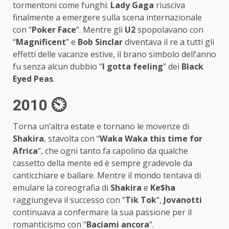
tormentoni come funghi:
Lady Gaga
riusciva
finalmente a emergere sulla scena internazionale
con “
Poker Face
“. Mentre gli
U2
spopolavano con
“
Magnificent
” e
Bob Sinclar
diventava il re a tutti gli
effetti delle vacanze estive, il brano simbolo dell’anno
fu senza alcun dubbio “
I gotta feeling
” dei
Black
Eyed Peas
.
2010 ⏲
Torna un’altra estate e tornano le movenze di
Shakira
, stavolta con “
Waka Waka this time for
Africa
“, che ogni tanto fa capolino da qualche
cassetto della mente ed è sempre gradevole da
canticchiare e ballare. Mentre il mondo tentava di
emulare la coreografia di
Shakira
e
Ke$ha
raggiungeva il successo con “
Tik Tok
“,
Jovanotti
continuava a confermare la sua passione per il
romanticismo con “
Baciami ancora
“.