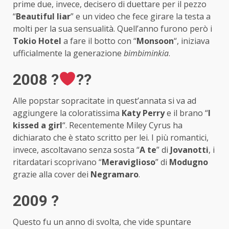
prime due, invece, decisero di duettare per il pezzo
“
Beautiful liar
” e un video che fece girare la testa a
molti per la sua sensualità. Quell’anno furono però i
Tokio Hotel
a fare il botto con “
Monsoon
“, iniziava
ufficialmente la generazione
bimbiminkia
.
2008 ?‍
‍?‍?
Alle popstar sopracitate in quest’annata si va ad
aggiungere la coloratissima
Katy Perry
e il brano “
I
kissed a girl
“. Recentemente Miley Cyrus ha
dichiarato che è stato scritto per lei. I più romantici,
invece, ascoltavano senza sosta “
A te
” di
Jovanotti
, i
ritardatari scoprivano “
Meraviglioso
” di
Modugno
grazie alla cover dei
Negramaro
.
2009 ?
Questo fu un anno di svolta, che vide spuntare