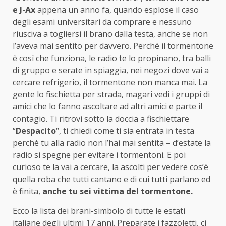
e J-Ax
appena un anno fa, quando esplose il caso
degli esami universitari da comprare e nessuno
riusciva a togliersi il brano dalla testa, anche se non
l’aveva mai sentito per davvero. Perché il tormentone
è così che funziona, le radio te lo propinano, tra balli
di gruppo e serate in spiaggia, nei negozi dove vai a
cercare refrigerio, il tormentone non manca mai. La
gente lo fischietta per strada, magari vedi i gruppi di
amici che lo fanno ascoltare ad altri amici e parte il
contagio. Ti ritrovi sotto la doccia a fischiettare
“
Despacito
“, ti chiedi come ti sia entrata in testa
perché tu alla radio non l’hai mai sentita – d’estate la
radio si spegne per evitare i tormentoni. E poi
curioso te la vai a cercare, la ascolti per vedere cos’è
quella roba che tutti cantano e di cui tutti parlano ed
è finita,
anche tu sei vittima del tormentone.
Ecco la lista dei brani-simbolo di tutte le estati
italiane degli ultimi 17 anni. Preparate i fazzoletti, ci