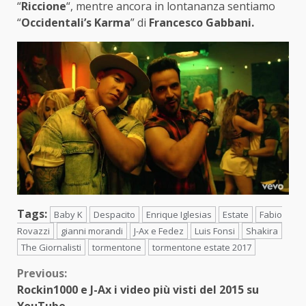
“
Riccione
“, mentre ancora in lontananza sentiamo
“
Occidentali’s Karma
” di
Francesco Gabbani.
Tags:
Baby K
Despacito
Enrique Iglesias
Estate
Fabio
Rovazzi
gianni morandi
J-Ax e Fedez
Luis Fonsi
Shakira
The Giornalisti
tormentone
tormentone estate 2017
Continue
Previous:
Rockin1000 e J-Ax i video più visti del 2015 su
Reading