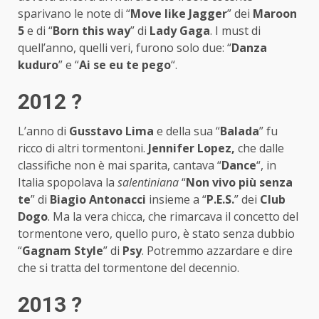
sparivano le note di “
Move like Jagger
” dei
Maroon
5
e di “
Born this way
” di
Lady Gaga
. I must di
quell’anno, quelli veri, furono solo due: “
Danza
kuduro
” e “
Ai se eu te pego
“.
2012 ?
L’anno di
Gusstavo Lima
e della sua “
Balada
” fu
ricco di altri tormentoni.
Jennifer Lopez,
che dalle
classifiche non è mai sparita, cantava “
Dance
“, in
Italia spopolava la
salentiniana
“
Non vivo più senza
te
” di
Biagio Antonacci
insieme a “
P.E.S.
” dei
Club
Dogo
. Ma la vera chicca, che rimarcava il concetto del
tormentone vero, quello puro, è stato senza dubbio
“
Gagnam Style
” di
Psy
. Potremmo azzardare e dire
che si tratta del tormentone del decennio.
2013 ?