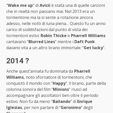
“
Wake me up
” di
Avicii
è stata una di quelle canzoni
che in realtà non passano mai. Nel 2013 era un
tormentone ma la si sente a rotazione ancora
adesso, nelle notti di luna piena… Questo fu un anno
carico di soddisfazioni dal punto di vista dei
tormentoni estivi:
Robin Thicke
e
Pharrell Williams
cantavano “
Blurred Lines
” mentre i
Daft Punk
davano vita a un altro brano immortale: “
Get lucky
“.
2014 ?
Anche quest’annata fu dominata da
Pharrell
Williams
, noto sfornatore di tormentoni, che
conquistò il mondo con “
Happy
“. Il brano, parte della
colonna sonora del film “
Minions
” riuscì ad
accompagnare gli ascoltatori ben oltre il periodo
estivo. Non fu da meno “
Bailando
” di
Enrique
Iglesias
, per non parlare di “
Geronimo
” degli