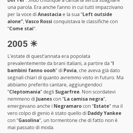
una parola. Era anche l’anno in cui tutti impazzivano
per la voce di
Anastacia
e la sua “
Left outside
alone”
,
Vasco Rossi
conquistava le classifiche con
“
Come stai
“.
2005 ☀
L’estate di quest’annata era popolata
prevalentemente da brani italiani, a partire da “
I
bambini fanno oooh
” di
Povia
, che aveva già dato
segnali chiari di quanto avremmo visto in futuro. Ma
abbiamo preferito cantare, aggiungendoci
“
Cleptomania
” degli
Sugarfree
. Non scordatevi
nemmeno di
Juanes
con “
La camisa negra
“,
emergevano anche i
Negramaro
con “
Estate
” ma il
vero colpo di genio è stato quello di
Daddy Yankee
con “
Gasolina
“, un tormentone che di fatto non è
mai passato di moda.