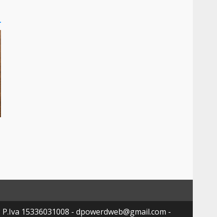
- P.Iva 15336031008 - dpowerdweb@gmail.com -