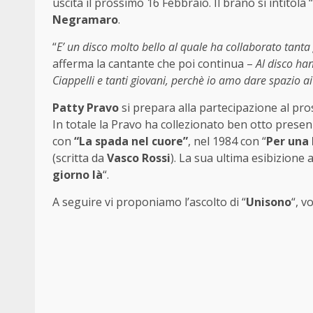
uscita il prossimo 16 Febbraio. Il brano si intitola “
Negramaro
.
“
E’ un disco molto bello al quale ha collaborato tanta
afferma la cantante che poi continua –
Al disco ha
Ciappelli e tanti giovani, perchè io amo dare spazio ai
Patty Pravo
si prepara alla partecipazione al pr
In totale la Pravo ha collezionato ben otto presenz
con
“La spada nel cuore”
, nel 1984 con “
Per una
(scritta da
Vasco Rossi
). La sua ultima esibizione 
giorno là
“.
A seguire vi proponiamo l’ascolto di “
Unisono
“, v