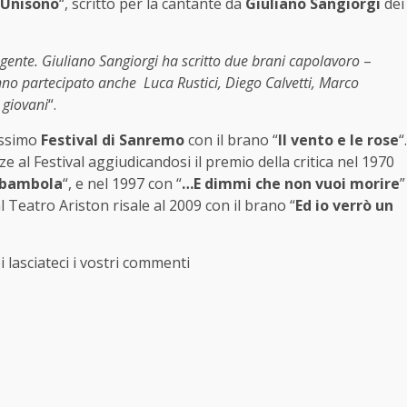
Unisono
“, scritto per la cantante da
Giuliano Sangiorgi
dei
 gente. Giuliano Sangiorgi ha scritto due brani capolavoro
–
nno partecipato anche Luca Rustici, Diego Calvetti, Marco
 giovani
“.
ossimo
Festival di Sanremo
con il brano “
Il vento e le rose
“.
e al Festival aggiudicandosi il premio della critica nel 1970
 bambola
“, e nel 1997 con “
…E dimmi che non vuoi morire
”
al Teatro Ariston risale al 2009 con il brano “
Ed io verrò un
oi lasciateci i vostri commenti