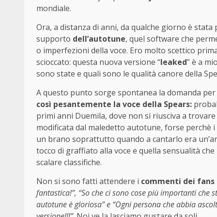
mondiale.
Ora, a distanza di anni, da qualche giorno è stata 
supporto
dell’autotune
, quel software che perme
o imperfezioni della voce. Ero molto scettico prim
scioccato: questa nuova versione “
leaked
” è a mi
sono state e quali sono le qualità canore della Spe
A questo punto sorge spontanea la domanda per qu
così pesantemente la voce della Spears:
probab
primi anni Duemila, dove non si riusciva a trovar
modificata dal maledetto autotune, forse perchè i 
un brano soprattutto quando a cantarlo era un’a
tocco di graffiato alla voce e quella sensualità c
scalare classifiche.
Non si sono fatti attendere i
commenti dei fans 
fantastica!”, “So che ci sono cose più importanti che
autotune è gloriosa” e “Ogni persona che abbia ascolt
versione!!!”
. Noi ve la lasciamo gustare da soli.