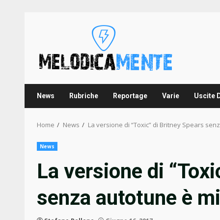
Skip
to
content
News
Rubriche
Reportage
Varie
Uscite 
Home
News
La versione di “Toxic” di Britney Spears senz
News
La versione di “Toxi
senza autotune è mig