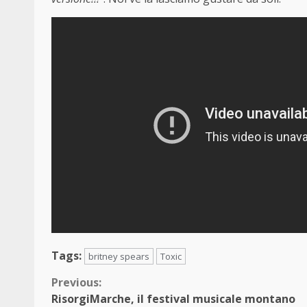
Tags:
britney spears
Toxic
Continue
Previous:
RisorgiMarche, il festival musicale montano