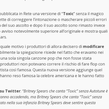
pubblicata in Rete una versione di “
Toxic
” senza il magico
tte di correggere l’intonazione o mascherare piccoli errori
a del suo ascolto e dopo il suo ascolto sono rimasto invece
o avviso notevolmente superiore all’originale e mostra quali
ars.
ale motivo i produttori di allora decisero di
modificare
ilmente la spiegazione risiede nel fatto che eravamo nei
e una sola singola canzone pop che non fosse stata
produttori non potevano correre il rischio di fare flop con
rtista così famosa. Questa nuova versione aggiunge quel
he hanno reso famosa la celebre americana e le hanno fatto
su Twitter
:
“Britney Spears che canta “Toxic” senza Autotune è
 stanno accadendo, ma Britney Spears che canta “Toxic” senza
ato nella sua infanzia Britney Spears deve sentire questa