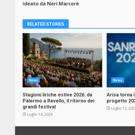
Reading
ideato da Neri Marcorè
RELATED STORIES
News
News
Stagioni liriche estive 2026: da
Arisa torna 
Palermo a Ravello, il ritorno dei
progetto 20
grandi festival
Luglio 13, 20
Luglio 14, 2026