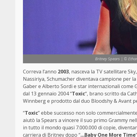
Britney Spears | © Ethan
Correva l’anno
2003
, nasceva la TV satellitare Sky
Nassiriya, Schumacher diventava campione per la 
Gaber e Alberto Sordi e star internazionali come
dal 13 gennaio 2004 “
Toxic
“, brano scritto da Ca
Winnberg e prodotto dal duo Bloodshy & Avant pe
“
Toxic
” ebbe successo non solo commercialmente, 
aiutò la Spears a vincere il suo primo Grammy nell
in tutto il mondo quasi 7.000.000 di copie, divent
carriera di Britney dopo “
…Baby One More Time