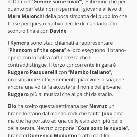
di Dami in “
Gimme some lovin’
“, esibizione che per
quanto perfetta non risparmia il giovane allievo di
Mara Maionchi
della poca simpatia del pubblico che
forse per questo motivo decide di mandarlo allo
scontro finale con
Davide
.
I
Kymera
sono stati chiamati a rappresentare
“
Phantom of the opera
” e loro eseguono il brano-
opera con la solita raffinatezza che li
contraddistingue. Il terzo concorrente in gara è
Ruggero Pasquarelli
con “
Mambo Italiano
“,
un’esibizione sufficentemente piacevole la sua, che
ancora una volta fa accostare il nome del giovane
Ruggero
più ai musical che ai palchi da stadio.
Elio
ha scelto questa settimana per
Nevruz
un
brano lontano dal mondo rock che tanto
Joku
ama,
ma che ha portato ad una delle esibizioni più belle
della serata. Nevruz propone “
Cosa sono le nuvole
“,
brano di
Domenico Modugno
tratto dal film