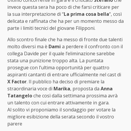
Ultimo concorrente in gara è il criticato
Stefano
che
invece questa sera ha poco di che farsi criticare per
la sua interpretazione di “
La prima cosa bella
“, così
delicata e raffinata che ha per un momento messo da
parte i limiti tecnici del giovane Filipponi.
Allo scontro finale che ha messo di fronte due talenti
molto diversi ma è
Dami
a perdere il confronto con il
collega Davide per il quale l’eliminazione sarebbe
stata una punizione troppo alta. La puntata
prosegue con l’ultima opportunità per quattro
aspiranti cantanti di entrare ufficialmente nel cast di
X Factor
. Il pubblico ha deciso di premiare la
straordinaria voce di
Marika
, proposta da
Anna
Tatangelo
che così dalla settimana prossima avrà
un talento con cui entrare attivamente in gara.
Al solito vi proponiamo il sondaggio per votare la
migliore esibizione della serata secondo il vostro
parere