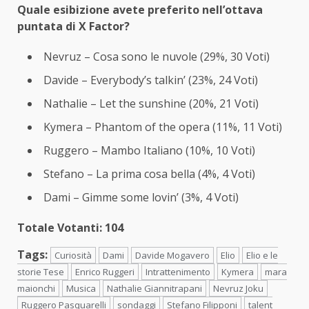
Quale esibizione avete preferito nell’ottava
puntata di X Factor?
Nevruz – Cosa sono le nuvole (29%, 30 Voti)
Davide – Everybody’s talkin’ (23%, 24 Voti)
Nathalie – Let the sunshine (20%, 21 Voti)
Kymera – Phantom of the opera (11%, 11 Voti)
Ruggero – Mambo Italiano (10%, 10 Voti)
Stefano – La prima cosa bella (4%, 4 Voti)
Dami – Gimme some lovin’ (3%, 4 Voti)
Totale Votanti: 104
Tags:
Curiosità
Dami
Davide Mogavero
Elio
Elio e le
storie Tese
Enrico Ruggeri
Intrattenimento
Kymera
mara
maionchi
Musica
Nathalie Giannitrapani
Nevruz Joku
Ruggero Pasquarelli
sondaggi
Stefano Filipponi
talent