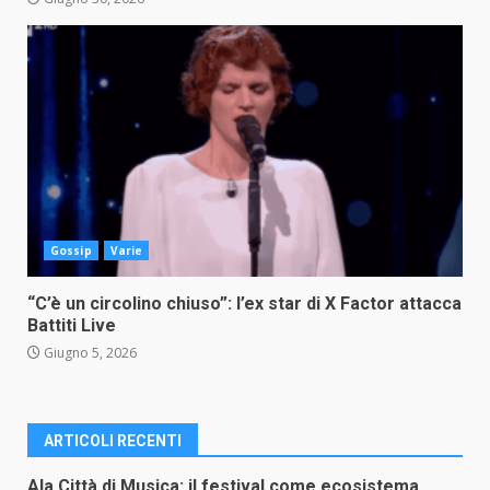
Gossip
Varie
“C’è un circolino chiuso”: l’ex star di X Factor attacca
Battiti Live
Giugno 5, 2026
ARTICOLI RECENTI
Ala Città di Musica: il festival come ecosistema