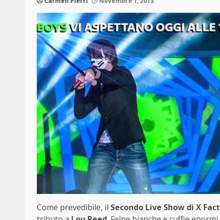
Carmen Pierri
Novembre 1, 2013
Come prevedibile, il
Secondo Live Show di X Fact
tributo a
Lou Reed
. Felpe bianche e cuffie enormi