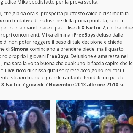
 giudice Mika soddisfatto per la prova svolta.
, che già da ora si prospetta piuttosto caldo e ci stimola la
o un tentativo di esclusione della prima puntata, sono i
o per non abbandonare il palco live di
X Factor 7
, chi tra i due
propri concorrenti,
Mika
elimina i
FreeBoys
deluso dalle
 di non poter reggere il peso di tale decisione e chiede
he di
Simona
cominciano a prendere piede, ma il quarto
ono proprio i giovani
FreeBoys
. Delusione e amarezza nel
, ma sarà la volta buona che qualcuno le faccia capire che le
rzo
Live
ricco di chissà quali sorprese accolgono nel cast i
alento straordinario e grande cantante temibile un po’ da
 X Factor 7 giovedì 7 Novembre 2013 alle ore 21:10 su