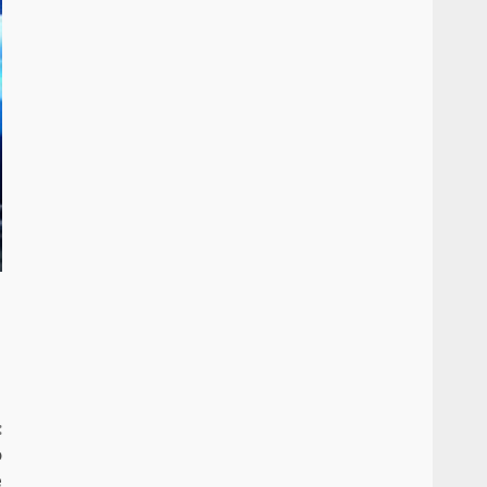
:
o
e