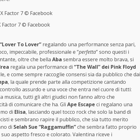
X Factor 7 © Facebook
“Lover To Lover”
regalando una performance senza pari,
fuoco, impeccabile, professionale e “
perfetta
” sono questi i
ntante, oltre che bella
Aba
sembra essere molto brava, si
rea
regala una performance di
“The Wall” dei Pink Floyd
le, e come sempre raccoglie consensi sia da pubblico che da
mpa
, la quale prende parte alla competizione cantando
controllo assurdo e una voce che entra nel cuore di tutti:
a musica, tutti gli altri giudici non fanno altro che
cità di comunicare che ha. Gli
Ape Escape
ci regalano una
remo di
Elisa
, lasciando quel tocco rock che solo la band di
cisti e sembrano rapire il pubblico, che sia tutto merito
ano di
Selah Sue “Raggamuffin”
che sembra fatto proprio
l suo aspetto fresco e colorato. Valentina riceve i