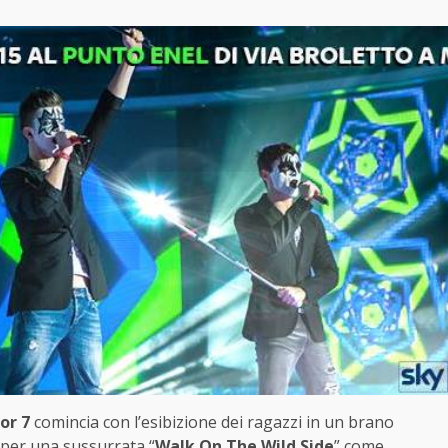
or 7
comincia con l’esibizione dei ragazzi in un brano
 per una sussurrata “
Walk On The Wild Side
” come