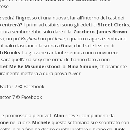
rese.
vedrà l’ingresso di una nuova star all’interno del cast dei
o entrerà?
I primi ad esibirsi sono gli eclettici
Street Clerks
,
ntura sembrerebbe solo dare il la.
Zucchero
,
James Brown
ivi, un po’
Boyband
un po’
Indie
, i quattro ragazzi sembrano
il palco lasciando la scena a
Gaia
, che tra le lezioni di
h Brooks
. La giovane cantante sembra non convincere
, sarà quell’aria sexy che ormai le hanno dato a non
 Let Me Be Misunderstood
” di
Nina Simone
, chiaramente
curamente metterà a dura prova l’Over.
Factor 7 © Facebook
 e promosso a pieni voti
Alan
riceve i complimenti da
mone
nel cuore.
Michele
questa settimana si è scontrato con
lte, e alla fine ha deciso di interpretare il brano dei
Pink