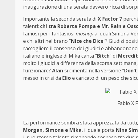
inaugurazione di una serata davvero ricca di sorp
Importante la seconda serata di
X Factor 7
perché 
talenti:
chi tra Roberta Pompa e Mr. Rain e Oss
famosi per i fantasiosi
mashup
ai quali Simona Ve
e chi altri nel brano “
Nice che Dice
“? Giudizi posit
raccogliere il consenso dei giudici e abbandonano 
italiano e inglese di Mika canta “
Bitch
” di
Meredit
molto i giudici a differenza della scorsa settimana
funzionare?
Alan
si cimenta nella versione “
Don’t
messo in crisi da
Elio
e caricato di un peso che si
Fabio X 
La performance sembra stata apprezzata da tutti,
Morgan, Simona e Mika
, il quale porta
Nina Si
il suo stesso talento rimanendo sospeso tra due sce