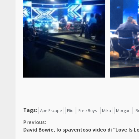
Tags:
Ape Escape
Elio
Free Boys
Mika
Morgan
R
Continue
Previous:
David Bowie, lo spaventoso video di “Love Is L
Reading