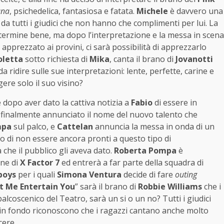
ana
, psichedelica, fantasiosa e fatata.
Michele
è davvero una
da tutti i giudici che non hanno che complimenti per lui. La
termine bene, ma dopo l’interpretazione e la messa in scena
apprezzato ai provini, ci sarà possibilità di apprezzarlo
oletta
sotto richiesta di
Mika
, canta il brano di
Jovanotti
a ridire sulle sue interpretazioni: lente, perfette, carine e
re solo il suo visino?
dopo aver dato la cattiva notizia a
Fabio
di essere in
ene finalmente annunciato il nome del nuovo talento che
mpa
sul palco, e
Cattelan
annuncia la messa in onda di un
no di non essere ancora pronti a questo tipo di
 che il pubblico gli aveva dato.
Roberta Pompa
è
one di
X Factor 7
ed entrerà a far parte della squadra di
boys
per i quali
Simona Ventura
decide di fare
outing
t Me Entertain You
” sarà il brano di
Robbie Williams
che i
alcoscenico del Teatro, sarà un si o un no? Tutti i giudici
in fondo riconoscono che i ragazzi cantano anche molto
ere.