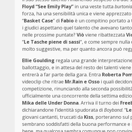
Floyd “See Emily Play”
in una veste tutta
burtoni
forza, ha una sensibilità unica e viene apprezzato 
“
Basket Case
” di
Fabio
è un compitino portato a 
i giudici aspettano quel talento che avevano tanto 
nelle prossime puntate?
Viò
viene ribattezzata
Vi
“
Le Tasche piene di sassi
“, e come sempre nulla d
molto suggestive, ma per quanto ancora può regge
Ellie Goulding
regala una grande interpretazione 
ballottaggio, e in attesa del resto dei talenti vi
entrerà a far parte della gara. Entra
Roberta Po
videoclip che ritrae
Mr.Rain e Osso
i quali decido
competizione, rinunciando alla seconda possibilità
ufficialmente una concorrente della settima edizi
Mika delle Under Donna
. Arriva il turno dei
Free
dichiarandone l’identità spudorata di
Boyband
. “
Le
giovani cantanti, truccati da
Kiss
, porteranno sul p
sembrano soddisfatti della buona performance e 
bene, ma qualcosa sembra comunque non convinc