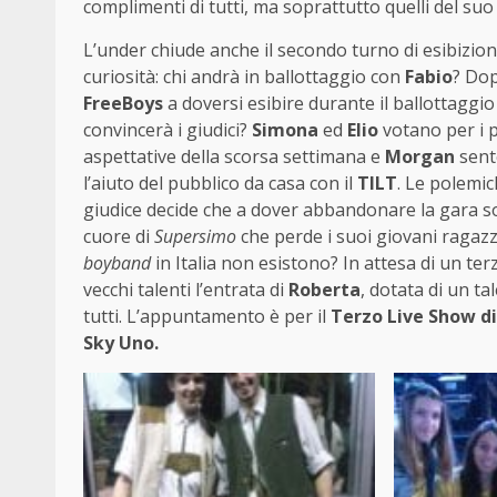
complimenti di tutti, ma soprattutto quelli del suo
L’under chiude anche il secondo turno di esibizioni
curiosità: chi andrà in ballottaggio con
Fabio
? Dop
FreeBoys
a doversi esibire durante il ballottaggi
convincerà i giudici?
Simona
ed
Elio
votano per i 
aspettative della scorsa settimana e
Morgan
sente
l’aiuto del pubblico da casa con il
TILT
. Le polemic
giudice decide che a dover abbandonare la gara s
cuore di
Supersimo
che perde i suoi giovani ragazzi
boyband
in Italia non esistono? In attesa di un te
vecchi talenti l’entrata di
Roberta
, dotata di un t
tutti. L’appuntamento è per il
Terzo Live Show di
Sky Uno.