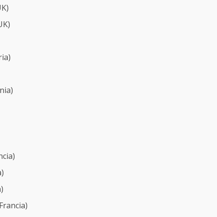
K)
UK)
ia)
nia)
ncia)
a)
)
Francia)