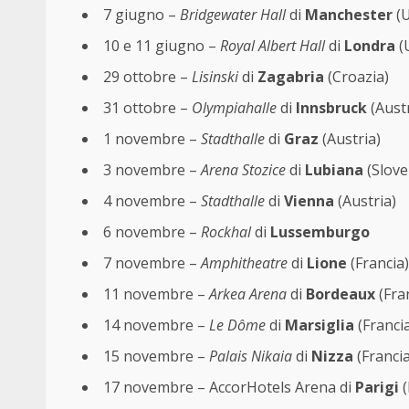
7 giugno –
Bridgewater Hall
di
Manchester
(U
10 e 11 giugno –
Royal Albert Hall
di
Londra
(
29 ottobre –
Lisinski
di
Zagabria
(Croazia)
31 ottobre –
Olympiahalle
di
Innsbruck
(Austr
1 novembre –
Stadthalle
di
Graz
(Austria)
3 novembre –
Arena Stozice
di
Lubiana
(Slove
4 novembre –
Stadthalle
di
Vienna
(Austria)
6 novembre –
Rockhal
di
Lussemburgo
7 novembre –
Amphitheatre
di
Lione
(Francia)
11 novembre –
Arkea Arena
di
Bordeaux
(Fra
14 novembre –
Le Dôme
di
Marsiglia
(Franci
15 novembre –
Palais Nikaia
di
Nizza
(Francia
17 novembre – AccorHotels Arena di
Parigi
(