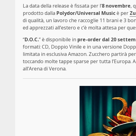
La data della release è fissata per l’
8 novembre
, 
prodotto dalla
Polydor/Universal Music
è per
Zu
di qualità, un lavoro che raccoglie 11 brani e 3 bon
ed apprezzati all’estero e c’è molta attesa per ques
“
D.O.C.
” è disponibile in
pre-order dal 20 sette
formati: CD, Doppio Vinile e in una versione Doppio
limitata in esclusiva Amazon. Zucchero partirà pe
toccando molte tappe sparse per tutta l’Europa. Arr
all’Arena di Verona.