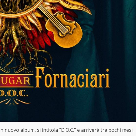
 nuovo album, si intitola “D.O.C.” e arriverà tra pochi mesi.