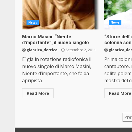
News
News
Marco Masini: “Niente
“Storie dell
d’mportante”, il nuovo singolo
colonna sono
gianrico_derrico
Settembre 2, 2011
gianrico_de
E’ già in rotazione radiofonica il
Prima colonn
nuovo singolo di Marco Masini,
cantautore,
Niente d’importante, che fa da
solite polemi
apripista...
mostra del c
Read More
Read More
Pa
Pre
de