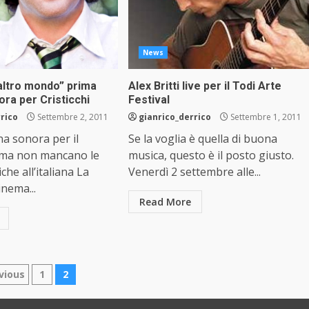
News
’altro mondo” prima
Alex Britti live per il Todi Arte
ra per Cristicchi
Festival
rrico
Settembre 2, 2011
gianrico_derrico
Settembre 1, 2011
a sonora per il
Se la voglia è quella di buona
 ma non mancano le
musica, questo è il posto giusto.
che all’italiana La
Venerdì 2 settembre alle...
inema...
Read More
ginazione
vious
1
2
gli