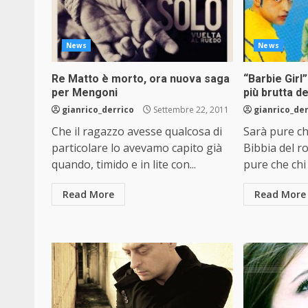
News
News
Re Matto è morto, ora nuova saga
“Barbie Girl
per Mengoni
più brutta de
gianrico_derrico
Settembre 22, 2011
gianrico_de
Che il ragazzo avesse qualcosa di
Sarà pure ch
particolare lo avevamo capito già
Bibbia del r
quando, timido e in lite con...
pure che chi 
Read More
Read More