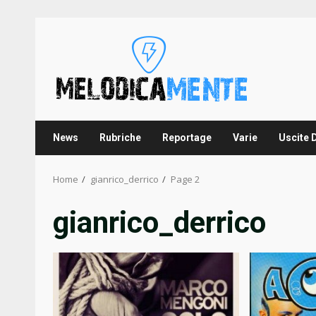
Skip
to
content
News
Rubriche
Reportage
Varie
Uscite 
Home
gianrico_derrico
Page 2
gianrico_derrico