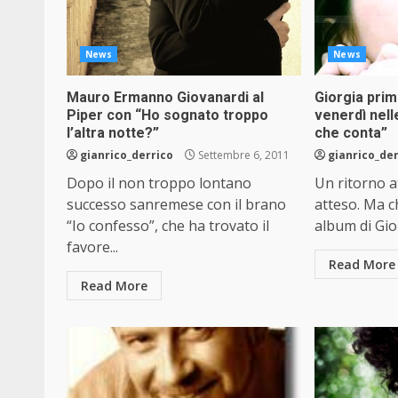
News
News
Mauro Ermanno Giovanardi al
Giorgia prim
Piper con “Ho sognato troppo
venerdì nell
l’altra notte?”
che conta”
gianrico_derrico
Settembre 6, 2011
gianrico_de
Dopo il non troppo lontano
Un ritorno a
successo sanremese con il brano
atteso. Ma c
“Io confesso”, che ha trovato il
album di Gior
favore...
Read More
Read More