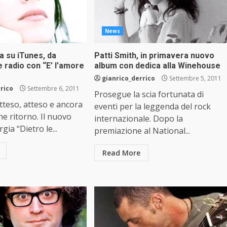
News
a su iTunes, da
Patti Smith, in primavera nuovo
e radio con “E’ l’amore
album con dedica alla Winehouse
gianrico_derrico
Settembre 5, 2011
rrico
Settembre 6, 2011
Prosegue la scia fortunata di
tteso, atteso e ancora
eventi per la leggenda del rock
he ritorno. Il nuovo
internazionale. Dopo la
gia “Dietro le...
premiazione al National...
Read More