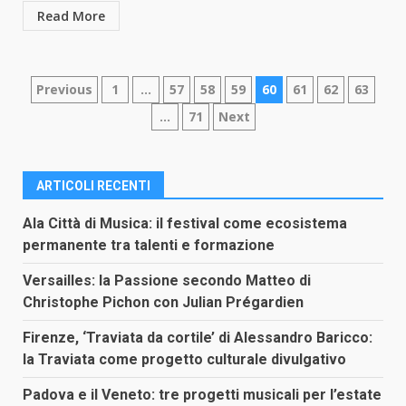
Read More
Paginazione
Previous
1
…
57
58
59
60
61
62
63
…
71
Next
degli
articoli
ARTICOLI RECENTI
Ala Città di Musica: il festival come ecosistema
permanente tra talenti e formazione
Versailles: la Passione secondo Matteo di
Christophe Pichon con Julian Prégardien
Firenze, ‘Traviata da cortile’ di Alessandro Baricco:
la Traviata come progetto culturale divulgativo
Padova e il Veneto: tre progetti musicali per l’estate