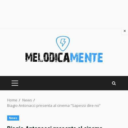
×
Skip
to
content
PRIMARY
MENU
Home
News
Biagio Antonacci presenta al cinema “Sapessi dire no”
News