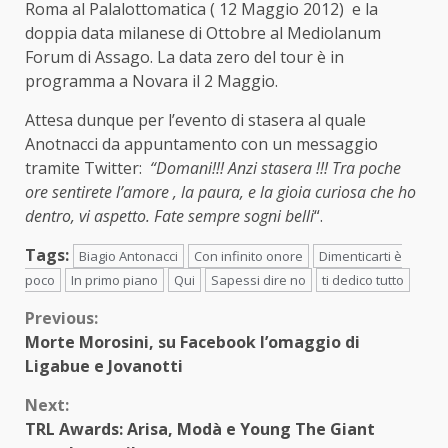
Roma al Palalottomatica ( 12 Maggio 2012) e la
doppia data milanese di Ottobre al Mediolanum
Forum di Assago. La data zero del tour è in
programma a Novara il 2 Maggio.
Attesa dunque per l’evento di stasera al quale
Anotnacci da appuntamento con un messaggio
tramite Twitter:
“Domani!!! Anzi stasera !!! Tra poche
ore sentirete l’amore , la paura, e la gioia curiosa che ho
dentro, vi aspetto. Fate sempre sogni belli
“.
Tags:
Biagio Antonacci
Con infinito onore
Dimenticarti è
poco
In primo piano
Qui
Sapessi dire no
ti dedico tutto
Continue
Previous:
Morte Morosini, su Facebook l’omaggio di
Reading
Ligabue e Jovanotti
Next:
TRL Awards: Arisa, Modà e Young The Giant