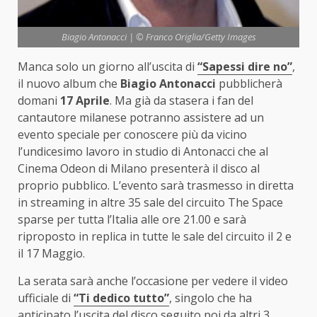
Biagio Antonacci | © Franco Origlia/Getty Images
Manca solo un giorno all’uscita di
“Sapessi dire no”
,
il nuovo album che
Biagio Antonacci
pubblicherà
domani
17 Aprile
. Ma già da stasera i fan del
cantautore milanese potranno assistere ad un
evento speciale per conoscere più da vicino
l’undicesimo lavoro in studio di Antonacci che al
Cinema Odeon di Milano presenterà il disco al
proprio pubblico. L’evento sarà trasmesso in diretta
in streaming in altre 35 sale del circuito The Space
sparse per tutta l’Italia alle ore 21.00 e sarà
riproposto in replica in tutte le sale del circuito il 2 e
il 17 Maggio.
La serata sarà anche l’occasione per vedere il video
ufficiale di
“Ti dedico tutto”
, singolo che ha
anticipato l’uscita del disco seguito poi da altri 3